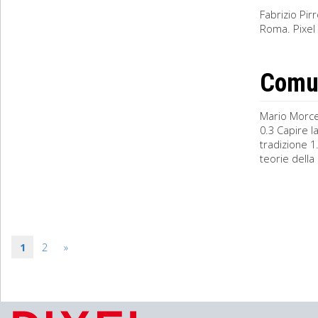
Fabrizio Pir
Roma. Pixel R
Comun
Mario Morcel
0.3 Capire l
tradizione 1
teorie della .
1
2
»