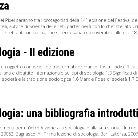
za
ei Pixel saranno tra i protagonisti della 14° edizione del Festival 
elli, autore di Scienza delle reti, parteciperà con lo chef stellato 
elle reti entra in cucina, che si terrà sabato 5 novembre alle ore 18.
ogia - II edizione
 un oggetto conoscibile e trasformabile? Franco Rositi Indice 1 La
aliana e dibattito internazionale sui tipi di sociologia 1.3 Significati 
o società e la tradizione sociologica 1.6 Marx e l’idea di società 1.7 
logia: una bibliografia introdutt
rimenti per un'introduzione alla sociologia e alla sua storia. Introduz
 20062. Bagnasco, A., Prima lezione di sociologia, Bari, Laterza, 2007.