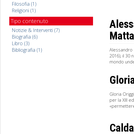
Filosofia (1)
Religioni (1)
Tipo contenuto
Aless
Notizie & Interventi (7)
Matta
Biografia (6)
Libro (3)
Bibliografia (1)
Alessandro R
2016), il 30
mondo under 
Gloria
Gloria Origg
per la XIII e
«permettere a
Caldar