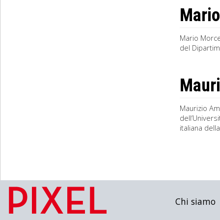
Mario
Mario Morcel
del Diparti
Mauri
Maurizio Amb
dell’Univers
italiana dell
Chi siamo