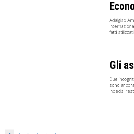
Econo
Adalgiso Am
internaziona
fatti stilizz
Gli a
Due incognit
sono ancora 
indecisi res