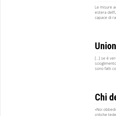
Le misure ad
estera dell’
capace di ra
Union
[…] se è ver
scioglimento
sono fatti c
Chi d
«Noi obbedia
critiche ted