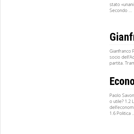
stato «unani
Secondo ...
Gianf
Gianfranco P
socio dell'A
partita. Tra
Econ
Paolo Savon
o utile? 1.2
dell’economi
1.6 Politica ..