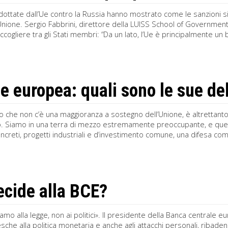
ottate dall’Ue contro la Russia hanno mostrato come le sanzioni sia
Unione. Sergio Fabbrini, direttore della LUISS School of Governme
ccogliere tra gli Stati membri: “Da un lato, l’Ue è principalmente un 
e europea: quali sono le sue d
o che non c’è una maggioranza a sostegno dell’Unione, è altrettant
. Siamo in una terra di mezzo estremamente preoccupante, e quello 
oncreti, progetti industriali e d’investimento comune, una difesa com
ecide alla BCE?
mo alla legge, non ai politici». Il presidente della Banca centrale e
esche alla politica monetaria e anche agli attacchi personali, ribade