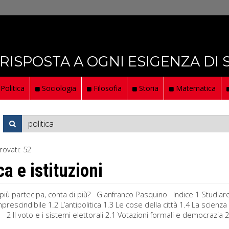
 RISPOSTA A OGNI ESIGENZA DI
Politica
Sociologia
Filosofia
Storia
Matematica
rovati:
52
ca e istituzioni
più partecipa, conta di più? Gianfranco Pasquino Indice 1 Studiare e ca
imprescindibile 1.2 L’antipolitica 1.3 Le cose della città 1.4 La scien
2 Il voto e i sistemi elettorali 2.1 Votazioni formali e democrazia 2