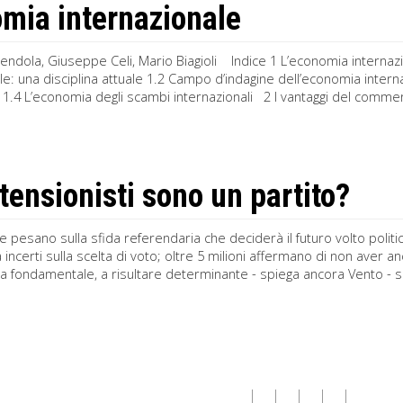
mia internazionale
endola, Giuseppe Celi, Mario Biagioli Indice 1 L’economia internaz
le: una disciplina attuale 1.2 Campo d’indagine dell’economia interna
ati 1.4 L’economia degli scambi internazionali 2 I vantaggi del commerc
stensionisti sono un partito?
e pesano sulla sfida referendaria che deciderà il futuro volto politico
incerti sulla scelta di voto; oltre 5 milioni affermano di non aver a
ta fondamentale, a risultare determinante - spiega ancora Vento - sar