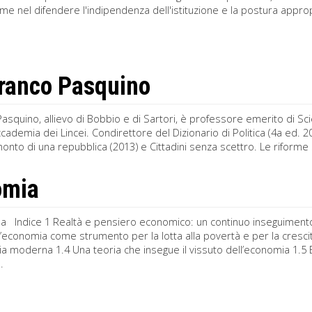
me nel difendere l'indipendenza dell'istituzione e la postura appro
ranco Pasquino
asquino, allievo di Bobbio e di Sartori, è professore emerito di Scie
ccademia dei Lincei. Condirettore del Dizionario di Politica (4a ed. 20
monto di una repubblica (2013) e Cittadini senza scettro. Le riforme s
omia
a Indice 1 Realtà e pensiero economico: un continuo inseguimento 1
 L’economia come strumento per la lotta alla povertà e per la cresc
a moderna 1.4 Una teoria che insegue il vissuto dell’economia 1.5 
.