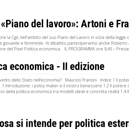
«Piano del lavoro»: Artoni e Fran
bre la Cgil, nell'ambito del suo Piano del Lavoro in vista della legge
e giovanile e femminile. Al dibattito parteciperanno anche Roberto A
utore del Pixel Politica economica. IL PROGRAMMA ore 9,45 – Pres
ica economica - II edizione
rvento dello Stato nell’economia? Maurizio Franzini Indice 1 Il potere
1 Introduzione: i policy maker e il nostro benessere 1.2 Il potere d
ttivi della politica economica tra modelli ideali e concreta realtà 1.4
osa si intende per politica este