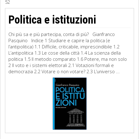
52
Sociologia
Politica e istituzioni
Filosofia
Chi più sa e più partecipa, conta di più? Gianfranco
Storia
Pasquino Indice 1 Studiare e capire la politica (e
l’antipolitica) 1.1 Difficile, criticabile, imprescindibile 1.2
L’antipolitica 1.3 Le cose della città 1.4 La scienza della
Matematica
politica 1.5 Il metodo comparato 1.6 Potere, ma non solo
2 Il voto e i sistemi elettorali 2.1 Votazioni formali e
Diritto
democrazia 2.2 Votare o non votare? 2.3 L’universo ...