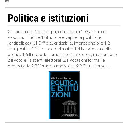
52
Sociologia
Politica e istituzioni
Filosofia
Chi più sa e più partecipa, conta di più? Gianfranco
Storia
Pasquino Indice 1 Studiare e capire la politica (e
l’antipolitica) 1.1 Difficile, criticabile, imprescindibile 1.2
L’antipolitica 1.3 Le cose della città 1.4 La scienza della
Matematica
politica 1.5 Il metodo comparato 1.6 Potere, ma non solo
2 Il voto e i sistemi elettorali 2.1 Votazioni formali e
Diritto
democrazia 2.2 Votare o non votare? 2.3 L’universo ...