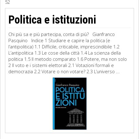
52
Sociologia
Politica e istituzioni
Filosofia
Chi più sa e più partecipa, conta di più? Gianfranco
Storia
Pasquino Indice 1 Studiare e capire la politica (e
l’antipolitica) 1.1 Difficile, criticabile, imprescindibile 1.2
L’antipolitica 1.3 Le cose della città 1.4 La scienza della
Matematica
politica 1.5 Il metodo comparato 1.6 Potere, ma non solo
2 Il voto e i sistemi elettorali 2.1 Votazioni formali e
Diritto
democrazia 2.2 Votare o non votare? 2.3 L’universo ...