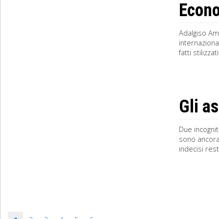
Econo
Adalgiso Am
internaziona
fatti stilizz
Gli a
Due incognit
sono ancora 
indecisi res