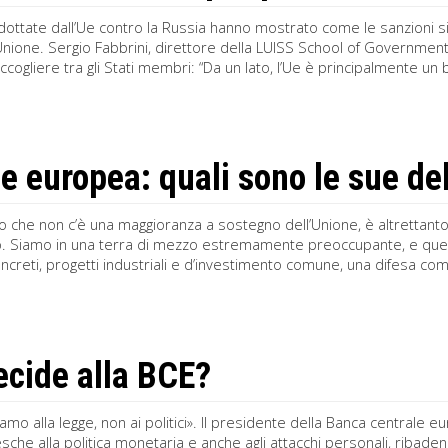
ottate dall’Ue contro la Russia hanno mostrato come le sanzioni sia
Unione. Sergio Fabbrini, direttore della LUISS School of Governme
ccogliere tra gli Stati membri: “Da un lato, l’Ue è principalmente un 
e europea: quali sono le sue d
o che non c’è una maggioranza a sostegno dell’Unione, è altrettant
. Siamo in una terra di mezzo estremamente preoccupante, e quello 
oncreti, progetti industriali e d’investimento comune, una difesa com
ecide alla BCE?
mo alla legge, non ai politici». Il presidente della Banca centrale e
esche alla politica monetaria e anche agli attacchi personali, ribade