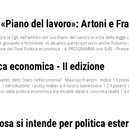
«Piano del lavoro»: Artoni e Fran
bre la Cgil, nell'ambito del suo Piano del Lavoro in vista della legge
e giovanile e femminile. Al dibattito parteciperanno anche Roberto A
utore del Pixel Politica economica. IL PROGRAMMA ore 9,45 – Pres
ica economica - II edizione
rvento dello Stato nell’economia? Maurizio Franzini Indice 1 Il potere
1 Introduzione: i policy maker e il nostro benessere 1.2 Il potere d
ttivi della politica economica tra modelli ideali e concreta realtà 1.4
osa si intende per politica este