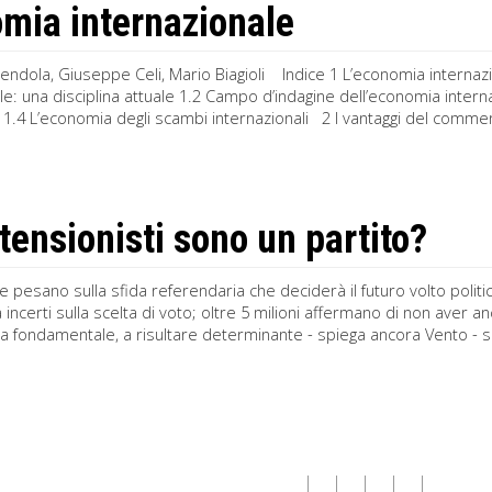
mia internazionale
endola, Giuseppe Celi, Mario Biagioli Indice 1 L’economia internaz
le: una disciplina attuale 1.2 Campo d’indagine dell’economia interna
ati 1.4 L’economia degli scambi internazionali 2 I vantaggi del commerc
stensionisti sono un partito?
e pesano sulla sfida referendaria che deciderà il futuro volto politico
incerti sulla scelta di voto; oltre 5 milioni affermano di non aver a
ta fondamentale, a risultare determinante - spiega ancora Vento - sar