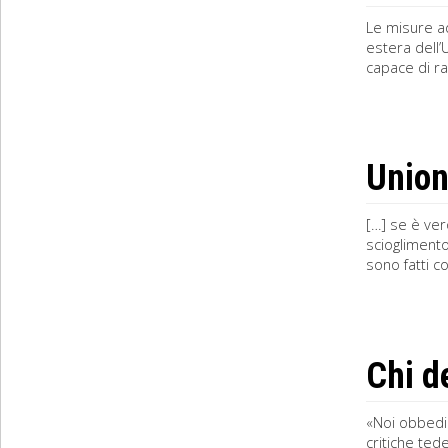
Le misure ad
estera dell’
capace di ra
Union
[…] se è ver
scioglimento
sono fatti c
Chi d
«Noi obbedia
critiche ted