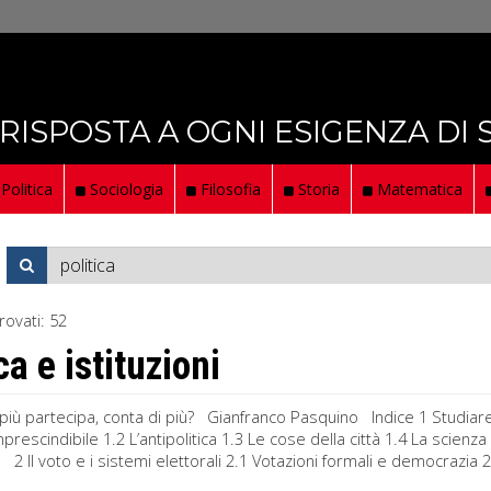
 RISPOSTA A OGNI ESIGENZA DI
Politica
Sociologia
Filosofia
Storia
Matematica
rovati:
52
ca e istituzioni
più partecipa, conta di più? Gianfranco Pasquino Indice 1 Studiare e ca
imprescindibile 1.2 L’antipolitica 1.3 Le cose della città 1.4 La scien
2 Il voto e i sistemi elettorali 2.1 Votazioni formali e democrazia 2