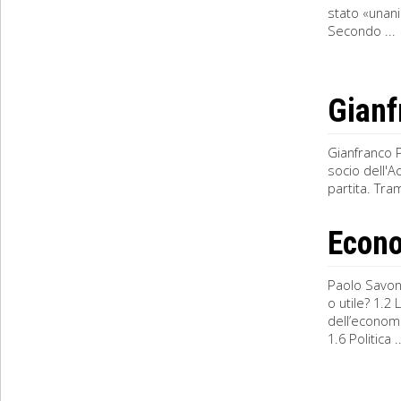
stato «unani
Secondo ...
Gianf
Gianfranco P
socio dell'A
partita. Tra
Econ
Paolo Savon
o utile? 1.2
dell’economi
1.6 Politica ..