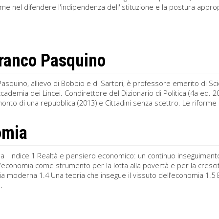
me nel difendere l'indipendenza dell'istituzione e la postura appro
ranco Pasquino
asquino, allievo di Bobbio e di Sartori, è professore emerito di Scie
ccademia dei Lincei. Condirettore del Dizionario di Politica (4a ed. 20
monto di una repubblica (2013) e Cittadini senza scettro. Le riforme s
omia
a Indice 1 Realtà e pensiero economico: un continuo inseguimento 1
 L’economia come strumento per la lotta alla povertà e per la cresc
a moderna 1.4 Una teoria che insegue il vissuto dell’economia 1.5 
.