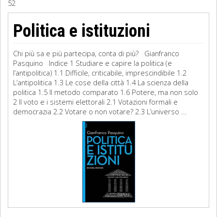
52
Sociologia
Politica e istituzioni
Filosofia
Chi più sa e più partecipa, conta di più? Gianfranco
Storia
Pasquino Indice 1 Studiare e capire la politica (e
l’antipolitica) 1.1 Difficile, criticabile, imprescindibile 1.2
L’antipolitica 1.3 Le cose della città 1.4 La scienza della
Matematica
politica 1.5 Il metodo comparato 1.6 Potere, ma non solo
2 Il voto e i sistemi elettorali 2.1 Votazioni formali e
Diritto
democrazia 2.2 Votare o non votare? 2.3 L’universo ...