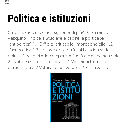
52
Sociologia
Politica e istituzioni
Filosofia
Chi più sa e più partecipa, conta di più? Gianfranco
Storia
Pasquino Indice 1 Studiare e capire la politica (e
l’antipolitica) 1.1 Difficile, criticabile, imprescindibile 1.2
L’antipolitica 1.3 Le cose della città 1.4 La scienza della
Matematica
politica 1.5 Il metodo comparato 1.6 Potere, ma non solo
2 Il voto e i sistemi elettorali 2.1 Votazioni formali e
Diritto
democrazia 2.2 Votare o non votare? 2.3 L’universo ...