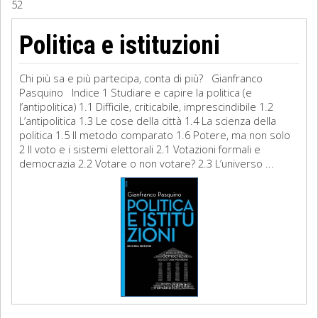
52
Sociologia
Politica e istituzioni
Filosofia
Chi più sa e più partecipa, conta di più? Gianfranco
Storia
Pasquino Indice 1 Studiare e capire la politica (e
l’antipolitica) 1.1 Difficile, criticabile, imprescindibile 1.2
L’antipolitica 1.3 Le cose della città 1.4 La scienza della
Matematica
politica 1.5 Il metodo comparato 1.6 Potere, ma non solo
2 Il voto e i sistemi elettorali 2.1 Votazioni formali e
Diritto
democrazia 2.2 Votare o non votare? 2.3 L’universo ...