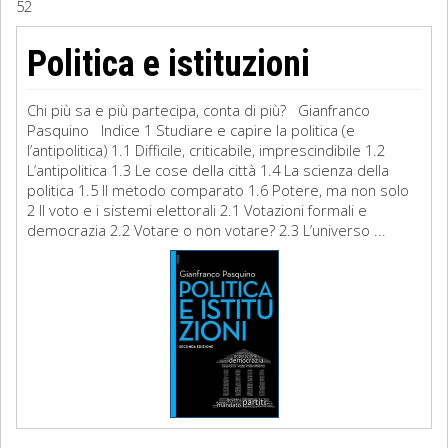
52
Sociologia
Politica e istituzioni
Filosofia
Chi più sa e più partecipa, conta di più? Gianfranco
Storia
Pasquino Indice 1 Studiare e capire la politica (e
l’antipolitica) 1.1 Difficile, criticabile, imprescindibile 1.2
L’antipolitica 1.3 Le cose della città 1.4 La scienza della
Matematica
politica 1.5 Il metodo comparato 1.6 Potere, ma non solo
2 Il voto e i sistemi elettorali 2.1 Votazioni formali e
Diritto
democrazia 2.2 Votare o non votare? 2.3 L’universo ...