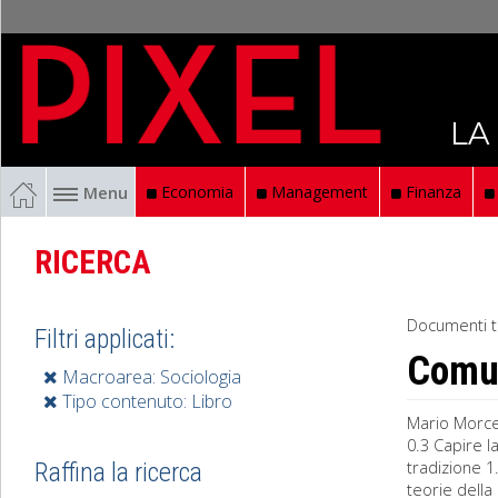
LA
Menu
Economia
Management
Finanza
RICERCA
Documenti t
Filtri applicati:
Comun
Macroarea: Sociologia
Tipo contenuto: Libro
Mario Morcel
0.3 Capire l
tradizione 1
Raffina la ricerca
teorie della .