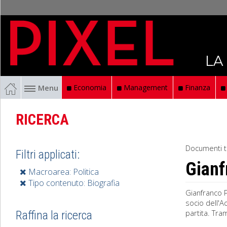
LA
Menu
Economia
Management
Finanza
RICERCA
Documenti t
Filtri applicati:
Gianf
Macroarea: Politica
Tipo contenuto: Biografia
Gianfranco P
socio dell'A
partita. Tra
Raffina la ricerca