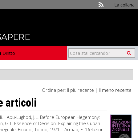
La collana
 SAPERE
Diritto
Ordina per:
Il più recente
|
Il meno recente
 articoli
nali. Abu-Lughod, J.L. Before European Hegemony:
, G.T. Essence of Decision. Explaining the Cuban
neguale, Einaudi, Torino, 1971. Armao, F. “Relazioni