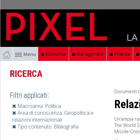
LA
Menu
Economia
Management
Finanza
RICERCA
Documenti t
Filtri applicati:
Relaz
Macroarea: Politica
Area di conoscenza: Geopolitica e
Un’ampia ras
relazioni internazionali
The World S
Tipo contenuto: Bibliografia
Missile Cris
...