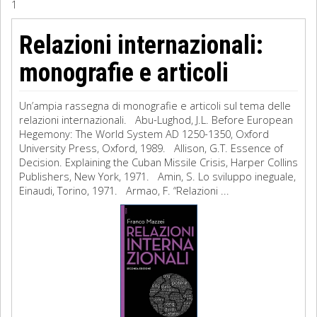
1
Sociologia
Relazioni internazionali:
Filosofia
monografie e articoli
Storia
Un’ampia rassegna di monografie e articoli sul tema delle
relazioni internazionali. Abu-Lughod, J.L. Before European
Matematica
Hegemony: The World System AD 1250-1350, Oxford
University Press, Oxford, 1989. Allison, G.T. Essence of
Diritto
Decision. Explaining the Cuban Missile Crisis, Harper Collins
Publishers, New York, 1971. Amin, S. Lo sviluppo ineguale,
Einaudi, Torino, 1971. Armao, F. “Relazioni ...