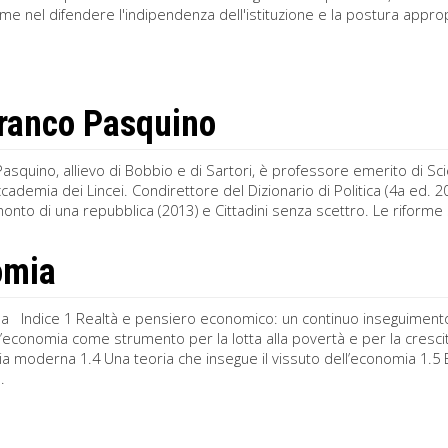
me nel difendere l'indipendenza dell'istituzione e la postura appro
ranco Pasquino
asquino, allievo di Bobbio e di Sartori, è professore emerito di Scie
ccademia dei Lincei. Condirettore del Dizionario di Politica (4a ed. 20
monto di una repubblica (2013) e Cittadini senza scettro. Le riforme s
omia
a Indice 1 Realtà e pensiero economico: un continuo inseguimento 1
 L’economia come strumento per la lotta alla povertà e per la cresc
a moderna 1.4 Una teoria che insegue il vissuto dell’economia 1.5 
.