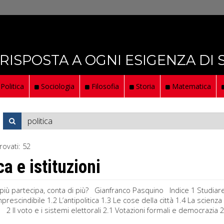
 RISPOSTA A OGNI ESIGENZA DI
Politica
Sociologia
Filosofia
Storia
Matematica
rovati:
52
ca e istituzioni
più partecipa, conta di più? Gianfranco Pasquino Indice 1 Studiare e ca
imprescindibile 1.2 L’antipolitica 1.3 Le cose della città 1.4 La scien
2 Il voto e i sistemi elettorali 2.1 Votazioni formali e democrazia 2