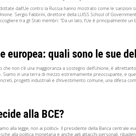
ottate dall’Ue contro la Russia hanno mostrato come le sanzioni sia
Unione. Sergio Fabbrini, direttore della LUISS School of Governme
ccogliere tra gli Stati membri: “Da un lato, l’Ue è principalmente un 
e europea: quali sono le sue d
o che non c’è una maggioranza a sostegno dell’Unione, è altrettant
. Siamo in una terra di mezzo estremamente preoccupante, e quello 
oncreti, progetti industriali e d’investimento comune, una difesa com
ecide alla BCE?
mo alla legge, non ai politici». Il presidente della Banca centrale e
esche alla politica monetaria e anche agli attacchi personali, ribade