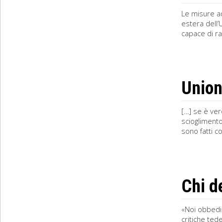
Le misure ad
estera dell’
capace di ra
Union
[…] se è ver
scioglimento
sono fatti c
Chi d
«Noi obbedia
critiche ted