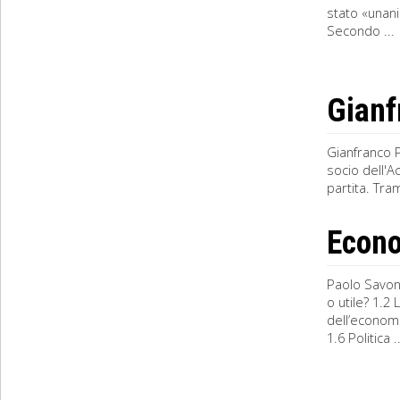
stato «unani
Secondo ...
Gianf
Gianfranco P
socio dell'A
partita. Tra
Econ
Paolo Savon
o utile? 1.2
dell’economi
1.6 Politica ..