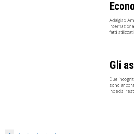
Econo
Adalgiso Am
internaziona
fatti stilizz
Gli a
Due incognit
sono ancora 
indecisi res