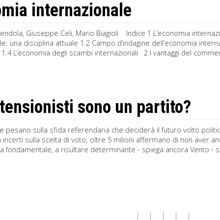
mia internazionale
endola, Giuseppe Celi, Mario Biagioli Indice 1 L’economia internaz
le: una disciplina attuale 1.2 Campo d’indagine dell’economia interna
ati 1.4 L’economia degli scambi internazionali 2 I vantaggi del commerc
stensionisti sono un partito?
e pesano sulla sfida referendaria che deciderà il futuro volto politico
incerti sulla scelta di voto; oltre 5 milioni affermano di non aver a
ta fondamentale, a risultare determinante - spiega ancora Vento - sar