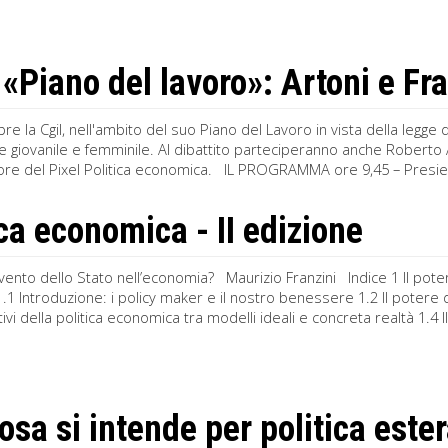
«Piano del lavoro»: Artoni e Fran
bre la Cgil, nell'ambito del suo Piano del Lavoro in vista della legge
e giovanile e femminile. Al dibattito parteciperanno anche Roberto A
utore del Pixel Politica economica. IL PROGRAMMA ore 9,45 – Pres
ica economica - II edizione
rvento dello Stato nell’economia? Maurizio Franzini Indice 1 Il potere
1 Introduzione: i policy maker e il nostro benessere 1.2 Il potere d
ttivi della politica economica tra modelli ideali e concreta realtà 1.4
osa si intende per politica este