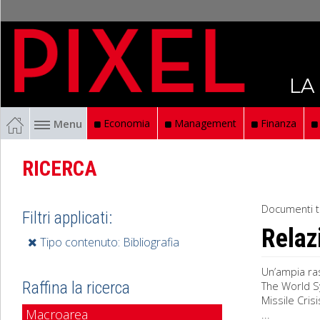
LA
Menu
Economia
Management
Finanza
RICERCA
Documenti t
Filtri applicati:
Relaz
Tipo contenuto: Bibliografia
Un’ampia ras
Raffina la ricerca
The World S
Missile Cris
Macroarea
...