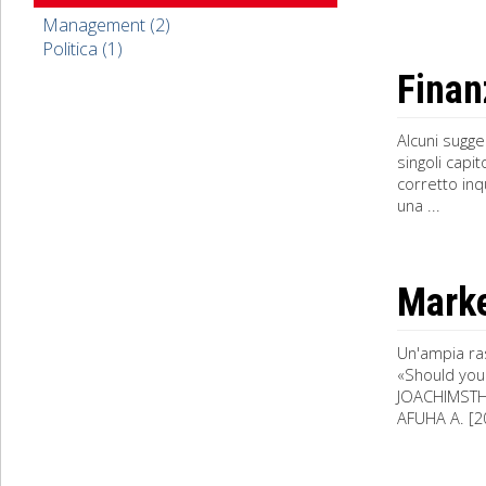
Management (2)
Politica (1)
Finan
Alcuni sugge
singoli capi
corretto in
una ...
Marke
Un'ampia ras
«Should you
JOACHIMSTHAL
AFUHA A. [20