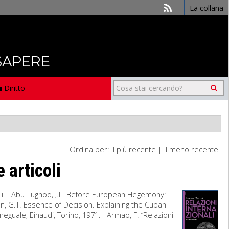
La collana
 SAPERE
Diritto
Ordina per:
Il più recente
|
Il meno recente
 articoli
nali. Abu-Lughod, J.L. Before European Hegemony:
, G.T. Essence of Decision. Explaining the Cuban
neguale, Einaudi, Torino, 1971. Armao, F. “Relazioni