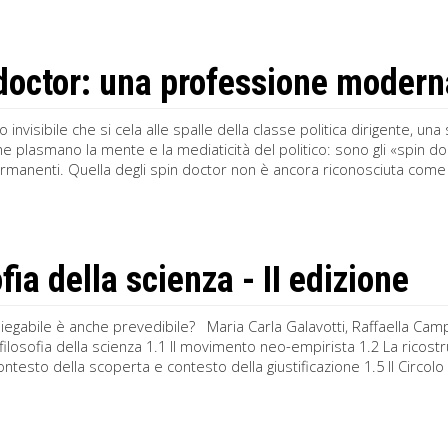
doctor: una professione modern
invisibile che si cela alle spalle della classe politica dirigente, una
he plasmano la mente e la mediaticità del politico: sono gli «spin do
ermanenti. Quella degli spin doctor non è ancora riconosciuta com
fia della scienza - II edizione
piegabile è anche prevedibile? Maria Carla Galavotti, Raffaella C
la filosofia della scienza 1.1 Il movimento neo-empirista 1.2 La ricost
ontesto della scoperta e contesto della giustificazione 1.5 Il Circolo 