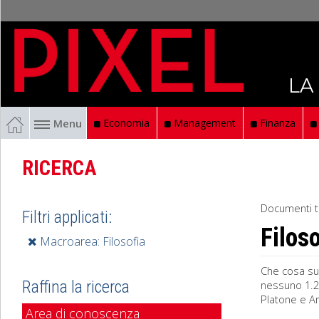
LA
Menu
Economia
Management
Finanza
RICERCA
Documenti t
Filtri applicati:
Filoso
Macroarea: Filosofia
Che cosa suc
Raffina la ricerca
nessuno 1.2 
Platone e Ar
Area di conoscenza