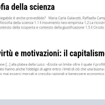
ofia della scienza
piegabile è anche prevedibile? Maria Carla Galavotti, Raffaella C
la filosofia della scienza 1.1 Il movimento neo-empirista 1.2 La ricost
ontesto della scoperta e contesto della giustificazione 1.5 Il Circolo 
virtù e motivazioni: il capitalis
ne […] alla platea della Luiss: «Esiste un limite oltre il quale il prof
to hanno anche l'obbligo di agire entro i limiti di ciò che una buon
 mai esserci mercati e crescita razionali e benessere economico s