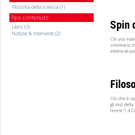
Filosofia della scienza (1)
Tipo contenuto
Spin 
Libro (3)
Notizie & Interventi (2)
C’è una mano 
volontaria c
elettorali p
...
Filoso
Ciò che è s
gli inizi del
teorie 1.4 C