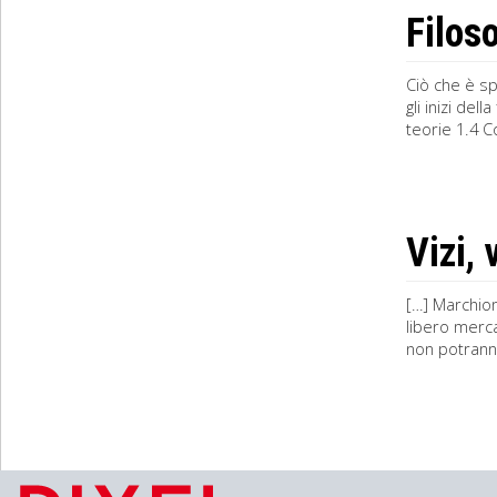
Filos
Ciò che è s
gli inizi del
teorie 1.4 C
Vizi, 
[…] Marchion
libero merca
non potranno