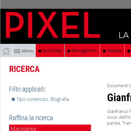
LA
Menu
Economia
Management
Finanza
RICERCA
Documenti t
Filtri applicati:
Gianf
Tipo contenuto: Biografia
Gianfranco P
Raffina la ricerca
socio dell'A
partita. Tra
Macroarea