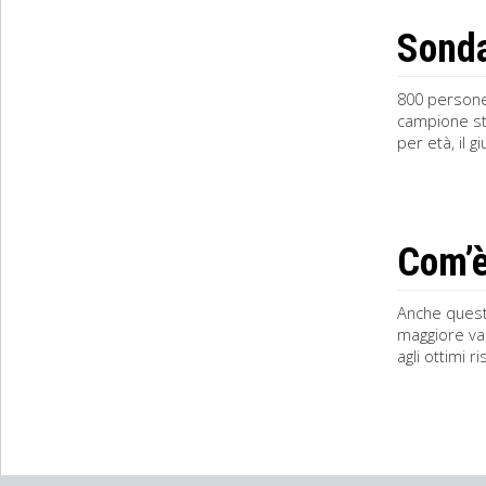
Sonda
800 persone 
campione stu
per età, il 
Com’è
Anche quest’
maggiore va
agli ottimi 