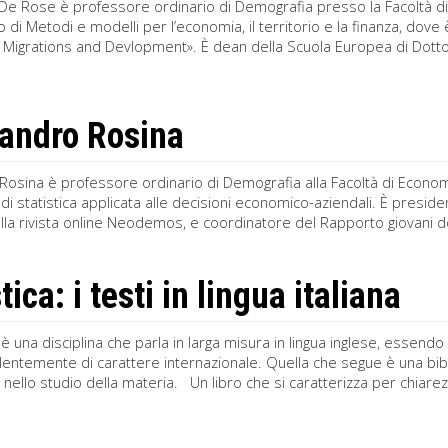
De Rose è professore ordinario di Demografia presso la Facoltà di
 di Metodi e modelli per l’economia, il territorio e la finanza, dov
, Migrations and Devlopment». È dean della Scuola Europea di Dott
andro Rosina
osina è professore ordinario di Demografia alla Facoltà di Economia 
di statistica applicata alle decisioni economico-aziendali. È preside
lla rivista online Neodemos, e coordinatore del Rapporto giovani dell’I
tica: i testi in lingua italiana
 è una disciplina che parla in larga misura in lingua inglese, essendo i 
lentemente di carattere internazionale. Quella che segue è una biblio
ili nello studio della materia. Un libro che si caratterizza per chiare