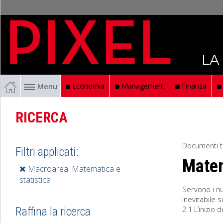
LA
Menu
Economia
Management
Finanza
RICERCA
Documenti t
Filtri applicati:
Mate
Macroarea: Matematica e
statistica
Servono i n
inevitabile 
2.1 L’inizio 
Raffina la ricerca