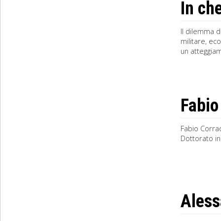
In ch
Il dilemma d
militare, ec
un atteggiam
Fabio
Fabio Corrad
Dottorato in 
Aless