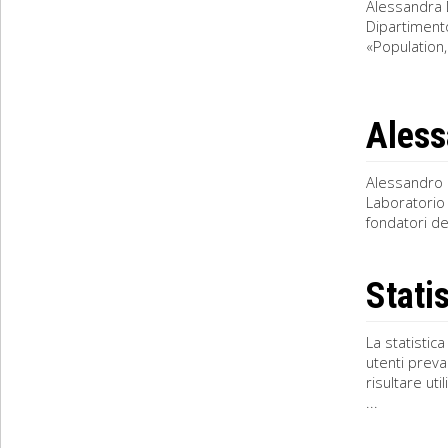
Alessandra 
Dipartimento
«Population
Aless
Alessandro R
Laboratorio 
fondatori de
Statis
La statistica
utenti preva
risultare ut
...