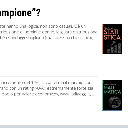
campione”?
te hanno una logica, non sono casuali. C’è un
tribuzione di uomini e donne, la giusta distribuzione
rché i sondaggi sbagliano (ma spesso ci beccano)», ...
un incremento del 14%, si conferma il marchio con
rand con un rating “AAA”, estremamente forte sia
l podio per valore economico», www.italiaoggi.it, ...