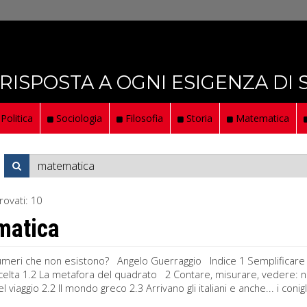
 RISPOSTA A OGNI ESIGENZA DI
Politica
Sociologia
Filosofia
Storia
Matematica
rovati:
10
matica
umeri che non esistono? Angelo Guerraggio Indice 1 Semplificare co
scelta 1.2 La metafora del quadrato 2 Contare, misurare, vedere: nu
del viaggio 2.2 Il mondo greco 2.3 Arrivano gli italiani e anche... i conigl