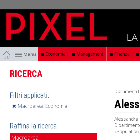
LA
Menu
Economia
Management
Finanza
RICERCA
Documenti t
Filtri applicati:
Aless
Macroarea: Economia
Alessandra 
Raffina la ricerca
Dipartimento
«Population
Macroarea