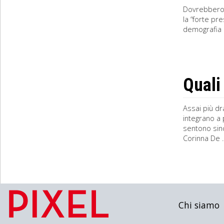
Dovrebbero 
la “forte pr
demografia a
Quali
Assai più dr
integrano a 
sentono sinc
Corinna De .
Chi siamo