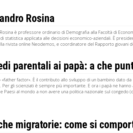
andro Rosina
osina è professore ordinario di Demografia alla Facoltà di Economia 
di statistica applicata alle decisioni economico-aziendali. È preside
lla rivista online Neodemos, e coordinatore del Rapporto giovani dell’I
di parentali ai papà: a che pun
«father factor». È il contributo allo sviluppo di un bambino dato d
à. Per gli scienziati è sempre più importante. E ora i papà ne hann
tre Paesi al mondo a non avere una politica nazionale sul congedo (o 
iche migratorie: come si comporta