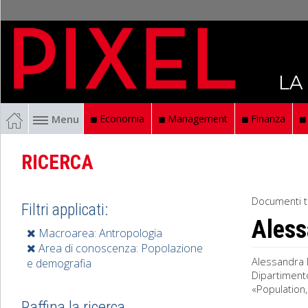
LA
Menu
Economia
Management
Finanza
RICERCA
Documenti t
Filtri applicati:
Aless
Macroarea: Antropologia
Area di conoscenza: Popolazione
Alessandra 
e demografia
Dipartimento
«Population
Raffina la ricerca