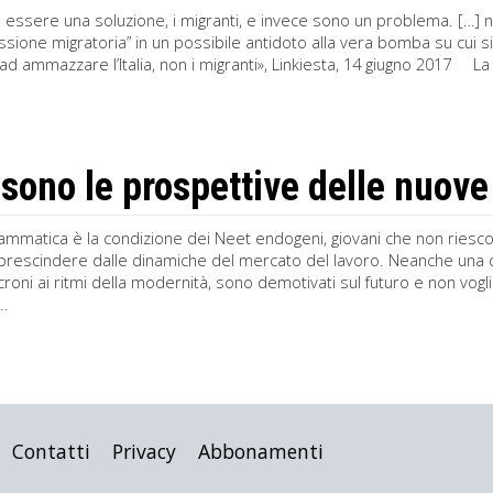
essere una soluzione, i migranti, e invece sono un problema. […] n
essione migratoria” in un possibile antidoto alla vera bomba su cui
d ammazzare l’Italia, non i migranti», Linkiesta, 14 giugno 2017 La ri
 sono le prospettive delle nuove
ammatica è la condizione dei Neet endogeni, giovani che non riescon
prescindere dalle dinamiche del mercato del lavoro. Neanche una cres
roni ai ritmi della modernità, sono demotivati sul futuro e non vogl
..
Contatti
Privacy
Abbonamenti