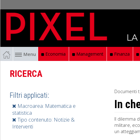
LA
Menu
Economia
Management
Finanza
RICERCA
Documenti t
Filtri applicati:
In ch
Macroarea: Matematica e
statistica
Il dilemma d
Tipo contenuto: Notizie &
militare, ec
Interventi
un atteggiam