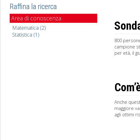
Raffina la ricerca
Area di conoscenza
Sonda
Matematica (2)
Statistica (1)
800 persone 
campione stu
per età, il 
Com’è
Anche quest’
maggiore va
agli ottimi 