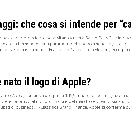
ggi: che cosa si intende per “
bastano per decidere se a Milano vincerà Sala o Parisi? Le intervis
diato in funzione di tanti parametri della popolazione: la giusta dis
giusto livello di istruzione. Francesco Cancellato, «Elezioni, ecco pe
 nato il logo di Apple?
anno Apple, con un valore pari a 145,9 miliardi di dollari grazie a 
lore economico al mondo. Il valore del marchio è dovuto sia a un b
risultati di business. «Classifica Brand Finance, Apple si conferma su