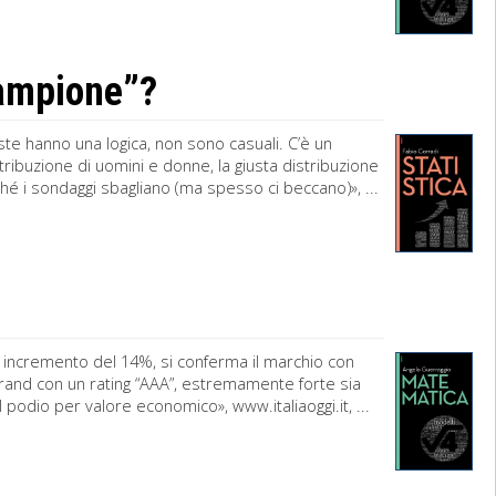
campione”?
te hanno una logica, non sono casuali. C’è un
tribuzione di uomini e donne, la giusta distribuzione
rché i sondaggi sbagliano (ma spesso ci beccano)», ...
un incremento del 14%, si conferma il marchio con
rand con un rating “AAA”, estremamente forte sia
l podio per valore economico», www.italiaoggi.it, ...