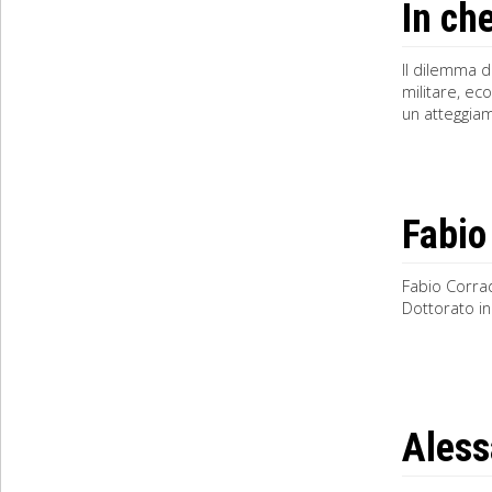
In ch
Il dilemma d
militare, ec
un atteggiam
Fabio
Fabio Corrad
Dottorato in 
Aless