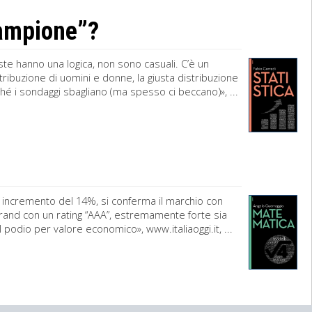
campione”?
te hanno una logica, non sono casuali. C’è un
tribuzione di uomini e donne, la giusta distribuzione
rché i sondaggi sbagliano (ma spesso ci beccano)», ...
un incremento del 14%, si conferma il marchio con
rand con un rating “AAA”, estremamente forte sia
l podio per valore economico», www.italiaoggi.it, ...