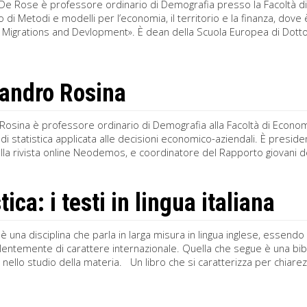
De Rose è professore ordinario di Demografia presso la Facoltà di
 di Metodi e modelli per l’economia, il territorio e la finanza, dov
, Migrations and Devlopment». È dean della Scuola Europea di Dott
andro Rosina
osina è professore ordinario di Demografia alla Facoltà di Economia 
di statistica applicata alle decisioni economico-aziendali. È preside
lla rivista online Neodemos, e coordinatore del Rapporto giovani dell’I
tica: i testi in lingua italiana
 è una disciplina che parla in larga misura in lingua inglese, essendo i 
lentemente di carattere internazionale. Quella che segue è una biblio
ili nello studio della materia. Un libro che si caratterizza per chiare