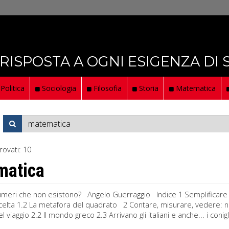
 RISPOSTA A OGNI ESIGENZA DI
Politica
Sociologia
Filosofia
Storia
Matematica
rovati:
10
matica
umeri che non esistono? Angelo Guerraggio Indice 1 Semplificare co
scelta 1.2 La metafora del quadrato 2 Contare, misurare, vedere: nu
del viaggio 2.2 Il mondo greco 2.3 Arrivano gli italiani e anche... i conigl