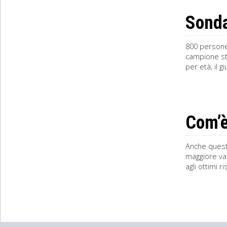
Sonda
800 persone 
campione stu
per età, il 
Com’è
Anche quest’
maggiore va
agli ottimi 