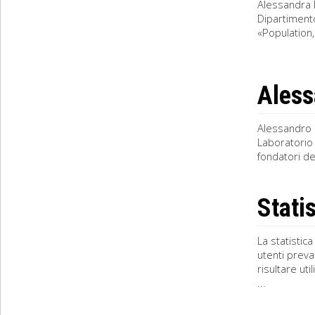
Alessandra 
Dipartimento
«Population
Aless
Alessandro R
Laboratorio 
fondatori de
Statis
La statistica
utenti preva
risultare ut
...