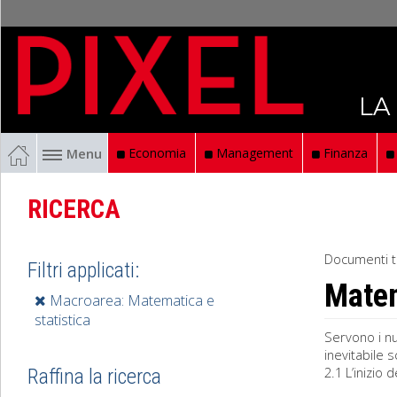
LA
Menu
Economia
Management
Finanza
RICERCA
Documenti t
Filtri applicati:
Mate
Macroarea: Matematica e
statistica
Servono i n
inevitabile 
2.1 L’inizio 
Raffina la ricerca