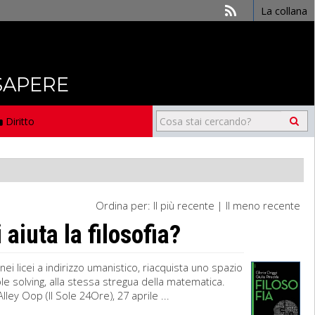
La collana
 SAPERE
Diritto
Ordina per:
Il più recente
|
Il meno recente
iuta la filosofia?
nei licei a indirizzo umanistico, riacquista uno spazio
ble solving, alla stessa stregua della matematica.
lley Oop (Il Sole 24Ore), 27 aprile ...