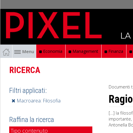
LA
Menu
Economia
Management
Finanza
RICERCA
Documenti t
Filtri applicati:
Ragio
Macroarea: Filosofia
[…] la filos
Raffina la ricerca
importante, 
Antonella Bo
Tipo contenuto