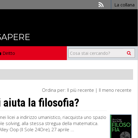
La collana
 SAPERE
Diritto
Ordina per:
Il più recente
|
Il meno recente
iuta la filosofia?
nei licei a indirizzo umanistico, riacquista uno spazio
ble solving, alla stessa stregua della matematica.
lley Oop (Il Sole 24Ore), 27 aprile ...