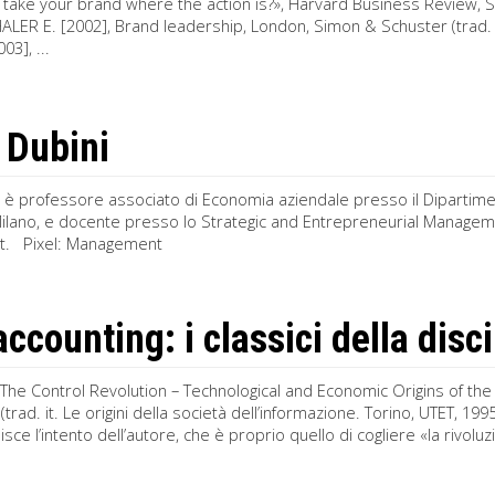
 take your brand where the action is?», Harvard Business Review,
ER E. [2002], Brand leadership, London, Simon & Schuster (trad. it
03], ...
 Dubini
i è professore associato di Economia aziendale presso il Dipartime
Milano, e docente presso lo Strategic and Entrepreneurial Manage
. Pixel: Management
accounting: i classici della dis
, The Control Revolution – Technological and Economic Origins of th
trad. it. Le origini della società dell’informazione. Torino, UTET, 1995)
sce l’intento dell’autore, che è proprio quello di cogliere «la rivoluzi