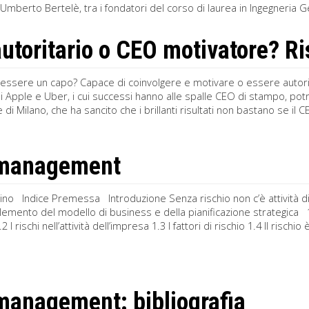
 Umberto Bertelè, tra i fondatori del corso di laurea in Ingegneria Ge
utoritario o CEO motivatore? R
ssere un capo? Capace di coinvolgere e motivare o essere autorit
 Apple e Uber, i cui successi hanno alle spalle CEO di stampo, potr
e di Milano, che ha sancito che i brillanti risultati non bastano se i
 management
no Indice Premessa Introduzione Senza rischio non c’è attività di 
elemento del modello di business e della pianificazione strategica 1 I
2 I rischi nell’attività dell’impresa 1.3 I fattori di rischio 1.4 Il rischi
management: bibliografia