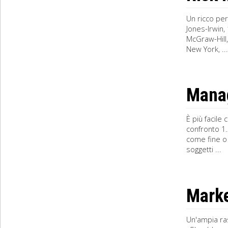
Un ricco pe
Jones-Irwin,
McGraw-Hill,
New York, ...
Manag
È più facile
confronto 1.
come fine o 
soggetti ...
Marke
Un'ampia ras