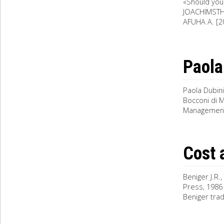
«Should you
JOACHIMSTHAL
AFUHA A. [20
Paola
Paola Dubin
Bocconi di 
Management
Cost 
Beniger J.R.
Press, 1986 (
Beniger tradi