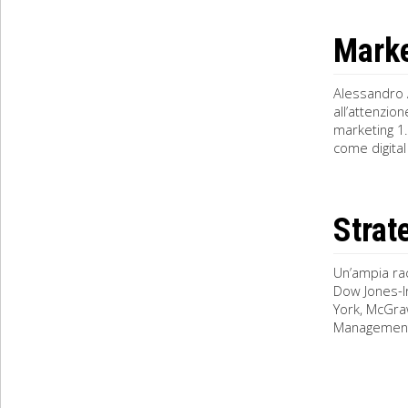
Marke
Alessandro 
all’attenzio
marketing 1.
come digital 
Strat
Un’ampia rac
Dow Jones-Ir
York, McGraw-
Management,