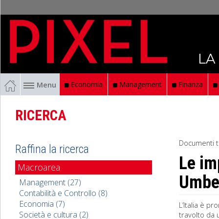
LA
Menu
Economia
Management
Finanza
RICERCA
Documenti t
Raffina la ricerca
Le im
Macroarea
Umber
Management (27)
Contabilità e Controllo (8)
Economia (7)
L’Italia è p
Società e cultura (2)
travolto da 