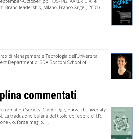
 September-October, pp. 135-143. AAKER D.A. e
. Brand leadership, Milano, Franco Angeli, 2001).
nto di Management e Tecnologia dell’Università
ment Department di SDA Bocconi School of
ciplina commentati
e Information Society, Cambridge, Harvard University
. La traduzione italiana del titolo dell’opera di J.R.
one», o, forse meglio, ...