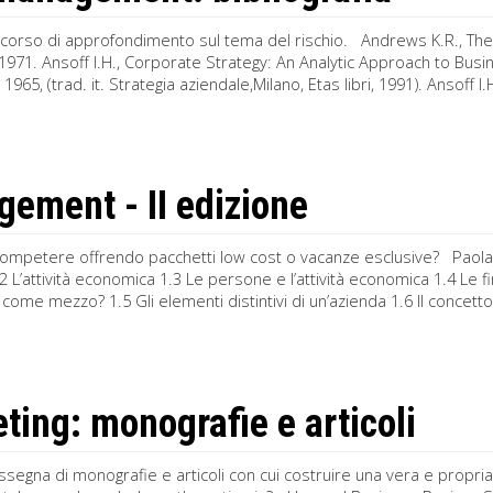
rcorso di approfondimento sul tema del rischio. Andrews K.R., T
 1971. Ansoff I.H., Corporate Strategy: An Analytic Approach to Bus
 1965, (trad. it. Strategia aziendale,Milano, Etas libri, 1991). Ansoff
ement - II edizione
 competere offrendo pacchetti low cost o vacanze esclusive? Paola
2 L’attività economica 1.3 Le persone e l’attività economica 1.4 Le 
come mezzo? 1.5 Gli elementi distintivi di un’azienda 1.6 Il concett
ting: monografie e articoli
segna di monografie e articoli con cui costruire una vera e propria