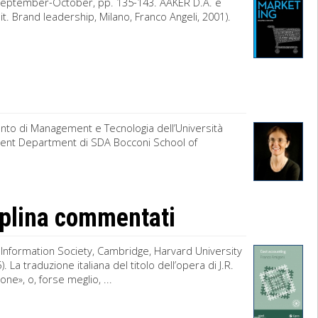
 September-October, pp. 135-143. AAKER D.A. e
. Brand leadership, Milano, Franco Angeli, 2001).
nto di Management e Tecnologia dell’Università
ment Department di SDA Bocconi School of
ciplina commentati
e Information Society, Cambridge, Harvard University
. La traduzione italiana del titolo dell’opera di J.R.
one», o, forse meglio, ...