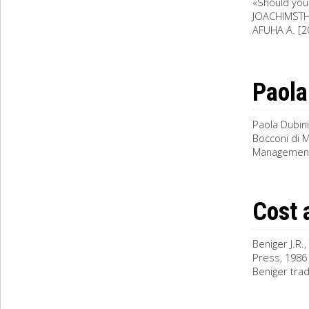
«Should you
JOACHIMSTHAL
AFUHA A. [20
Paola
Paola Dubin
Bocconi di 
Management
Cost 
Beniger J.R.
Press, 1986 (
Beniger tradi