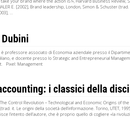
 take your brand where the action is?», Harvard Business Review,
ER E. [2002], Brand leadership, London, Simon & Schuster (trad. it
03], ...
 Dubini
i è professore associato di Economia aziendale presso il Dipartime
Milano, e docente presso lo Strategic and Entrepreneurial Manage
. Pixel: Management
accounting: i classici della dis
, The Control Revolution – Technological and Economic Origins of th
trad. it. Le origini della società dell’informazione. Torino, UTET, 1995)
sce l’intento dell’autore, che è proprio quello di cogliere «la rivoluzi