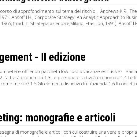
rcorso di approfondimento sul tema del rischio. Andrews K.R., T
 1971. Ansoff I.H., Corporate Strategy: An Analytic Approach to Bus
 1965, (trad. it. Strategia aziendale,Milano, Etas libri, 1991). Ansoff
ement - II edizione
 competere offrendo pacchetti low cost o vacanze esclusive? Paola
2 L’attività economica 1.3 Le persone e l’attività economica 1.4 Le 
come mezzo? 1.5 Gli elementi distintivi di un’azienda 1.6 Il concett
ting: monografie e articoli
segna di monografie e articoli con cui costruire una vera e propria