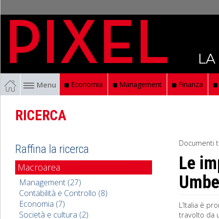
LA
Menu
Economia
Management
Finanza
RICERCA
Documenti t
Raffina la ricerca
Le im
Macroarea
Umber
Management (27)
Contabilità e Controllo (8)
Economia (7)
L’Italia è p
Società e cultura (2)
travolto da 