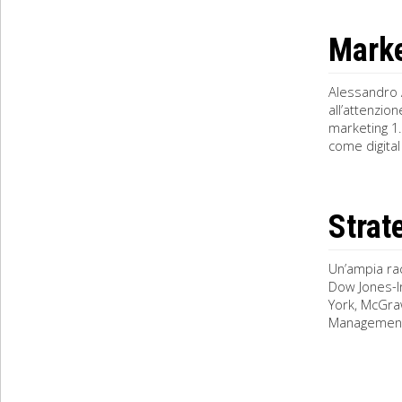
Marke
Alessandro 
all’attenzio
marketing 1.
come digital 
Strat
Un’ampia rac
Dow Jones-Ir
York, McGraw-
Management,