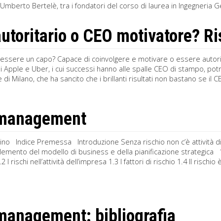
 Umberto Bertelè, tra i fondatori del corso di laurea in Ingegneria Ge
utoritario o CEO motivatore? R
ssere un capo? Capace di coinvolgere e motivare o essere autorit
 Apple e Uber, i cui successi hanno alle spalle CEO di stampo, potr
e di Milano, che ha sancito che i brillanti risultati non bastano se i
 management
no Indice Premessa Introduzione Senza rischio non c’è attività di 
elemento del modello di business e della pianificazione strategica 1 I
2 I rischi nell’attività dell’impresa 1.3 I fattori di rischio 1.4 Il rischi
management: bibliografia