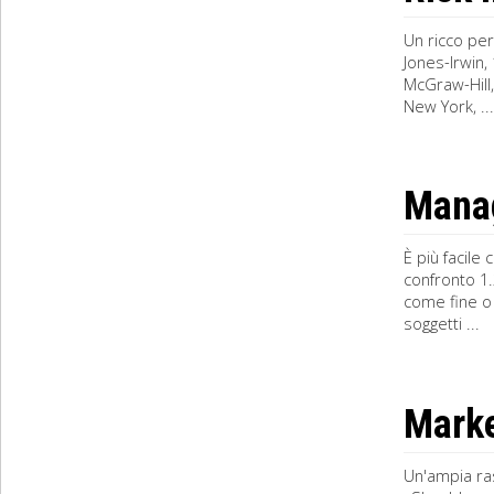
Un ricco pe
Jones-Irwin,
McGraw-Hill,
New York, ...
Manag
È più facile
confronto 1.
come fine o 
soggetti ...
Marke
Un'ampia ras