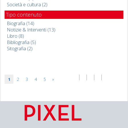
Società e cultura (2)
Tipo contenuto
Biografia (14)
Notizie & Interventi (13)
Libro (8)
Bibliografia (5)
Sitografia (2)
1
2
3
4
5
»