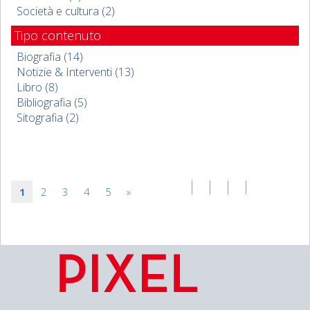
Società e cultura (2)
Tipo contenuto
Biografia (14)
Notizie & Interventi (13)
Libro (8)
Bibliografia (5)
Sitografia (2)
1
2
3
4
5
»