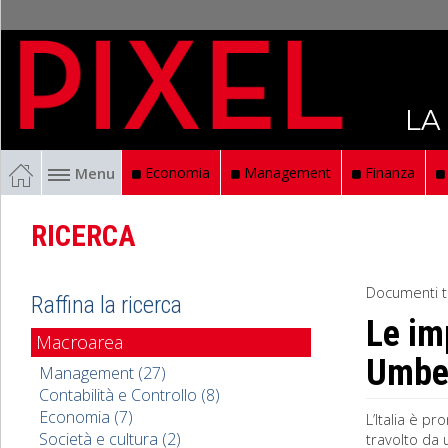
LA
Menu
Economia
Management
Finanza
RICERCA
Documenti t
Raffina la ricerca
Le im
Macroarea
Umber
Management (27)
Contabilità e Controllo (8)
Economia (7)
L’Italia è p
Società e cultura (2)
travolto da 