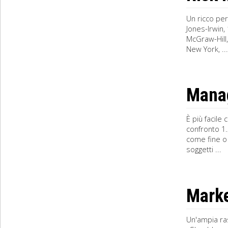
Un ricco pe
Jones-Irwin,
McGraw-Hill,
New York, ...
Manag
È più facile
confronto 1.
come fine o 
soggetti ...
Marke
Un'ampia ras