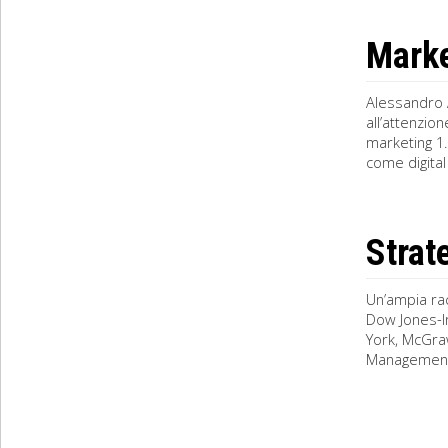
Marke
Alessandro 
all’attenzio
marketing 1.
come digital 
Strat
Un’ampia rac
Dow Jones-Ir
York, McGraw-
Management,