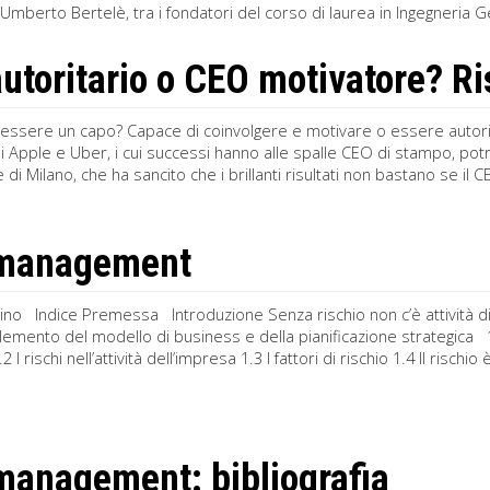
 Umberto Bertelè, tra i fondatori del corso di laurea in Ingegneria Ge
utoritario o CEO motivatore? R
ssere un capo? Capace di coinvolgere e motivare o essere autorit
 Apple e Uber, i cui successi hanno alle spalle CEO di stampo, potr
e di Milano, che ha sancito che i brillanti risultati non bastano se i
 management
no Indice Premessa Introduzione Senza rischio non c’è attività di 
elemento del modello di business e della pianificazione strategica 1 I
2 I rischi nell’attività dell’impresa 1.3 I fattori di rischio 1.4 Il rischi
management: bibliografia