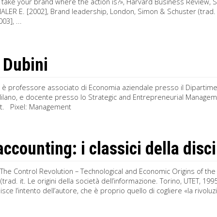
 take your brand where the action is?», Harvard Business Review,
ER E. [2002], Brand leadership, London, Simon & Schuster (trad. it
03], ...
 Dubini
i è professore associato di Economia aziendale presso il Dipartime
Milano, e docente presso lo Strategic and Entrepreneurial Manage
. Pixel: Management
accounting: i classici della dis
, The Control Revolution – Technological and Economic Origins of th
trad. it. Le origini della società dell’informazione. Torino, UTET, 1995)
sce l’intento dell’autore, che è proprio quello di cogliere «la rivoluzi