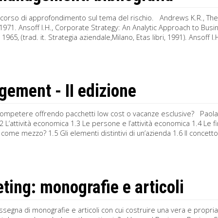
rcorso di approfondimento sul tema del rischio. Andrews K.R., T
 1971. Ansoff I.H., Corporate Strategy: An Analytic Approach to Bus
 1965, (trad. it. Strategia aziendale,Milano, Etas libri, 1991). Ansoff
ement - II edizione
 competere offrendo pacchetti low cost o vacanze esclusive? Paola
2 L’attività economica 1.3 Le persone e l’attività economica 1.4 Le 
come mezzo? 1.5 Gli elementi distintivi di un’azienda 1.6 Il concett
ting: monografie e articoli
segna di monografie e articoli con cui costruire una vera e propria