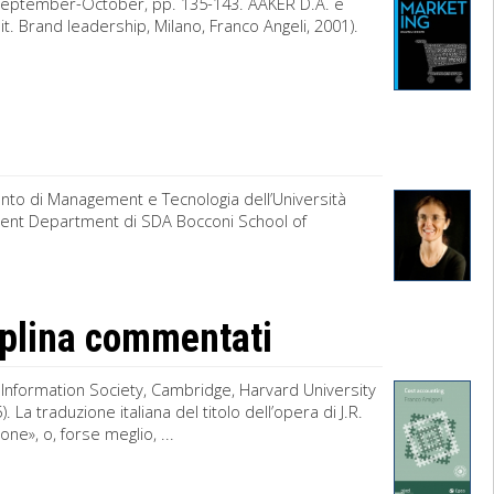
 September-October, pp. 135-143. AAKER D.A. e
. Brand leadership, Milano, Franco Angeli, 2001).
nto di Management e Tecnologia dell’Università
ment Department di SDA Bocconi School of
ciplina commentati
e Information Society, Cambridge, Harvard University
. La traduzione italiana del titolo dell’opera di J.R.
one», o, forse meglio, ...