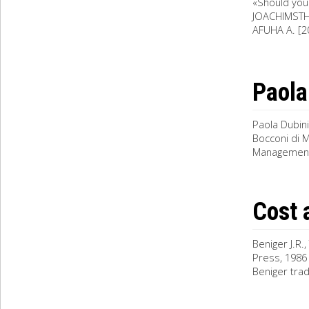
«Should you
JOACHIMSTHAL
AFUHA A. [20
Paola
Paola Dubin
Bocconi di 
Management
Cost 
Beniger J.R.
Press, 1986 (
Beniger tradi