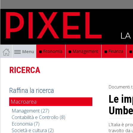
LA
Menu
Economia
Management
Finanza
RICERCA
Documenti t
Raffina la ricerca
Le im
Macroarea
Umber
Management (27)
Contabilità e Controllo (8)
Economia (7)
L’Italia è p
Società e cultura (2)
travolto da 