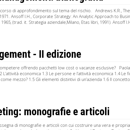
rcorso di approfondimento sul tema del rischio. Andrews K.R., T
 1971. Ansoff I.H., Corporate Strategy: An Analytic Approach to Bus
 1965, (trad. it. Strategia aziendale,Milano, Etas libri, 1991). Ansoff
ement - II edizione
 competere offrendo pacchetti low cost o vacanze esclusive? Paola
2 L’attività economica 1.3 Le persone e l’attività economica 1.4 Le 
come mezzo? 1.5 Gli elementi distintivi di un’azienda 1.6 Il concett
ting: monografie e articoli
segna di monografie e articoli con cui costruire una vera e propria