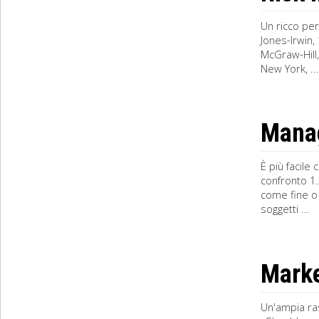
Un ricco pe
Jones-Irwin,
McGraw-Hill,
New York, ...
Manag
È più facile
confronto 1.
come fine o 
soggetti ...
Marke
Un'ampia ras