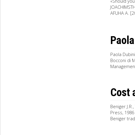
«Should you
JOACHIMSTHAL
AFUHA A. [20
Paola
Paola Dubin
Bocconi di 
Management
Cost 
Beniger J.R.
Press, 1986 (
Beniger tradi