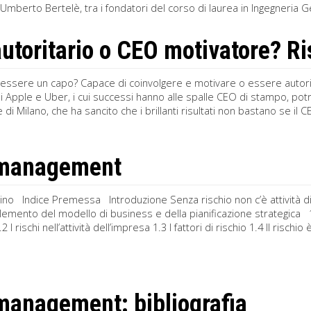
 Umberto Bertelè, tra i fondatori del corso di laurea in Ingegneria Ge
utoritario o CEO motivatore? R
ssere un capo? Capace di coinvolgere e motivare o essere autorit
 Apple e Uber, i cui successi hanno alle spalle CEO di stampo, potr
e di Milano, che ha sancito che i brillanti risultati non bastano se i
 management
no Indice Premessa Introduzione Senza rischio non c’è attività di 
elemento del modello di business e della pianificazione strategica 1 I
2 I rischi nell’attività dell’impresa 1.3 I fattori di rischio 1.4 Il rischi
management: bibliografia