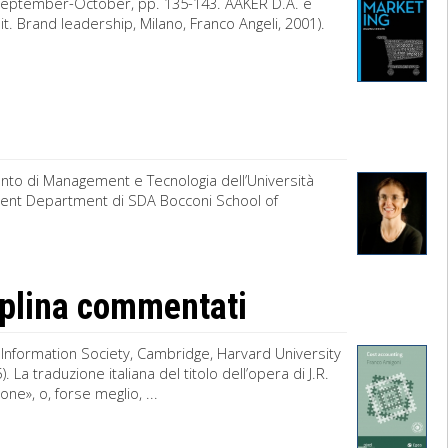
 September-October, pp. 135-143. AAKER D.A. e
. Brand leadership, Milano, Franco Angeli, 2001).
nto di Management e Tecnologia dell’Università
ment Department di SDA Bocconi School of
ciplina commentati
e Information Society, Cambridge, Harvard University
. La traduzione italiana del titolo dell’opera di J.R.
one», o, forse meglio, ...