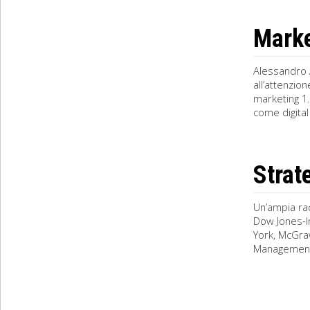
Marke
Alessandro 
all’attenzio
marketing 1.
come digital 
Strat
Un’ampia rac
Dow Jones-Ir
York, McGraw-
Management,