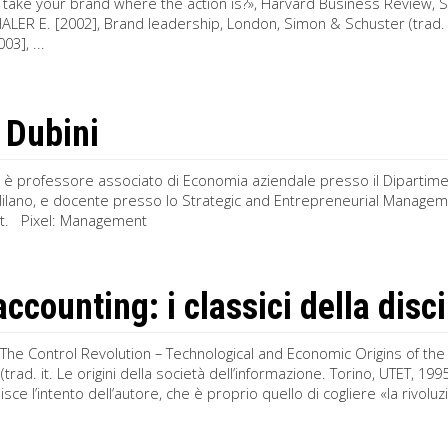
 take your brand where the action is?», Harvard Business Review,
ER E. [2002], Brand leadership, London, Simon & Schuster (trad. it
03], ...
 Dubini
i è professore associato di Economia aziendale presso il Dipartime
Milano, e docente presso lo Strategic and Entrepreneurial Manage
. Pixel: Management
accounting: i classici della dis
, The Control Revolution – Technological and Economic Origins of th
trad. it. Le origini della società dell’informazione. Torino, UTET, 1995)
sce l’intento dell’autore, che è proprio quello di cogliere «la rivoluzi