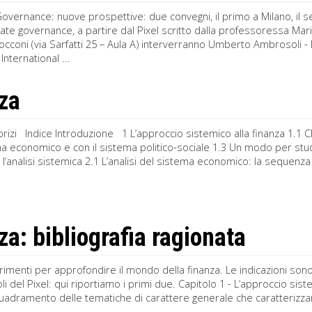
vernance: nuove prospettive: due convegni, il primo a Milano, il s
ate governance, a partire dal Pixel scritto dalla professoressa Mar
occoni (via Sarfatti 25 – Aula A) interverranno Umberto Ambrosoli 
International ...
za
abrizi Indice Introduzione 1 L’approccio sistemico alla finanza 1.1 Ch
ma economico e con il sistema politico-sociale 1.3 Un modo per studi
’analisi sistemica 2.1 L’analisi del sistema economico: la sequenza l
za: bibliografia ragionata
rimenti per approfondire il mondo della finanza. Le indicazioni sono
toli del Pixel: qui riportiamo i primi due. Capitolo 1 - L’approccio 
quadramento delle tematiche di carattere generale che caratterizza