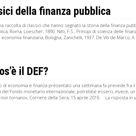
sici della finanza pubblica
a raccolta di classici che hanno segnato la storia della finanza pubblica
lica, Roma, Loescher, 1890. Nitti, F.S., Principi di scienza delle fina
di economia finanziaria, Bologna, Zanichelli, 1937. De Viti de Marco, A.,
os’è il DEF?
 di economia e finanza presentato una settimana fa prevede fra il 2
ni del Fondo monetario internazionale, potrebbe esserci, invece, un
e non tornano», Corriere della Sera, 15 aprile 2016 La risposta in u