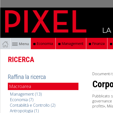
LA
Menu
Economia
Management
Finanza
RICERCA
Documenti t
Raffina la ricerca
Corpo
Macroarea
Management (13)
Pubblicato s
Economia (7)
governance s
Contabilità e Controllo (2)
profitti», M
Antropologia (1)