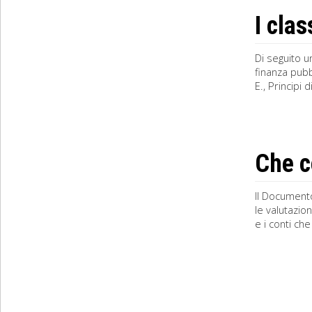
I clas
Di seguito un
finanza pubb
E., Principi 
Che c
Il Documento
le valutazio
e i conti ch