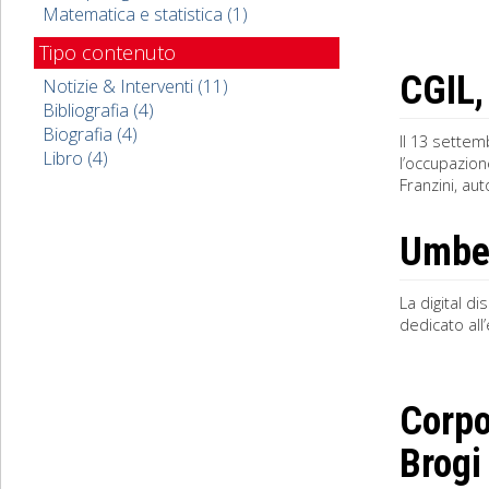
Matematica e statistica (1)
Tipo contenuto
CGIL, 
Notizie & Interventi (11)
Bibliografia (4)
Biografia (4)
Il 13 settem
Libro (4)
l’occupazion
Franzini, a
Umber
La digital d
dedicato all
Corpo
Brogi