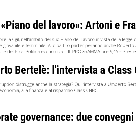
«Piano del lavoro»: Artoni e Fran
bre la Cgil, nell'ambito del suo Piano del Lavoro in vista della legge
e giovanile e femminile. Al dibattito parteciperanno anche Roberto A
utore del Pixel Politica economica. IL PROGRAMMA ore 9,45 – Pres
to Bertelè: l'intervista a Clas
isruption distrugge anche la strategia? Qui l’intervista a Umberto Ber
’economia, alla finanza e al risparmio Class CNBC.
rate governance: due convegni p