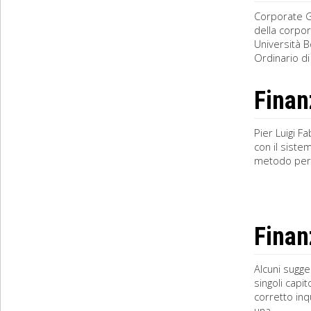
Corporate Go
della corpor
Università B
Ordinario di 
Finan
Pier Luigi F
con il siste
metodo per l
Finan
Alcuni sugge
singoli capi
corretto in
una ...