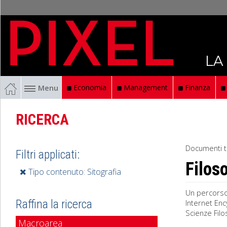
LA
Menu
Economia
Management
Finanza
RICERCA
Documenti t
Filtri applicati:
Filoso
Tipo contenuto: Sitografia
Un percorso 
Raffina la ricerca
Internet Enc
Scienze Filo
Macroarea