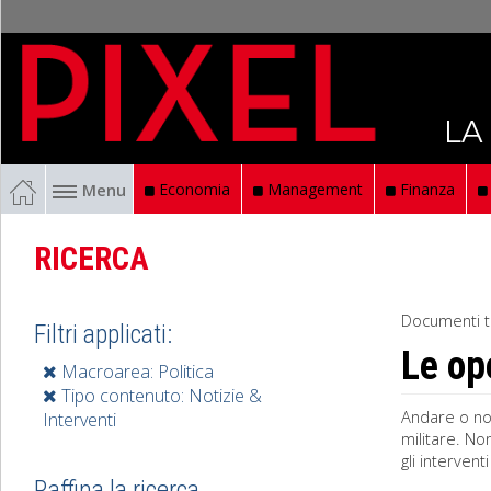
LA
Menu
Economia
Management
Finanza
RICERCA
Documenti t
Filtri applicati:
Le op
Macroarea: Politica
Tipo contenuto: Notizie &
Andare o non
Interventi
militare. No
gli intervent
Raffina la ricerca