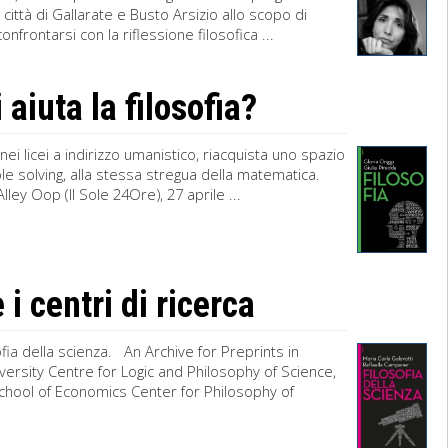
lle città di Gallarate e Busto Arsizio allo scopo di
nfrontarsi con la riflessione filosofica ...
iuta la filosofia?
nei licei a indirizzo umanistico, riacquista uno spazio
ble solving, alla stessa stregua della matematica.
lley Oop (Il Sole 24Ore), 27 aprile ...
 i centri di ricerca
sofia della scienza. An Archive for Preprints in
ersity Centre for Logic and Philosophy of Science,
School of Economics Center for Philosophy of