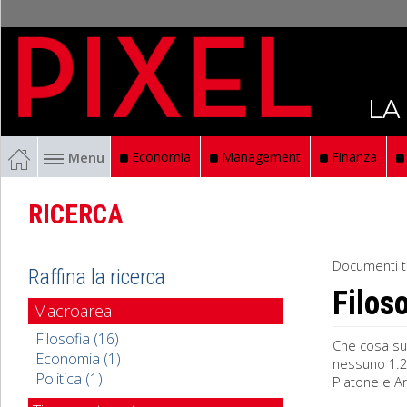
LA
Menu
Economia
Management
Finanza
RICERCA
Documenti t
Raffina la ricerca
Filoso
Macroarea
Filosofia (16)
Che cosa suc
Economia (1)
nessuno 1.2 
Politica (1)
Platone e Ar