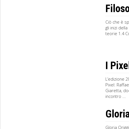
Filoso
Ciò che è s
gli inizi del
teorie 1.4 C
I Pixe
L’edizione 2
Pixel: Raffa
Giaretta, do
incontro ...
Gloria
Gloria Origg