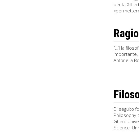
per la XIII e
«permettere a
Ragio
[…] la filos
importante, 
Antonella Bo
Filoso
Di seguito fo
Philosophy o
Ghent Univer
Science, Univ