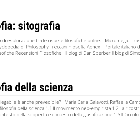
fia: sitografia
di esplorazione tra le risorse filosofiche online. Micromega. Il r
yclopedia of Philosophy Treccani Filosofia Aphex – Portale italiano di
sofiche Recensioni Filosofiche Il blog di Dan Sperber Il blog di Simon
ofia della scienza
piegabile è anche prevedibile? Maria Carla Galavotti, Raffaella C
la filosofia della scienza 1.1 Il movimento neo-empirista 1.2 La ricost
ontesto della scoperta e contesto della giustificazione 1.5 Il Circolo 