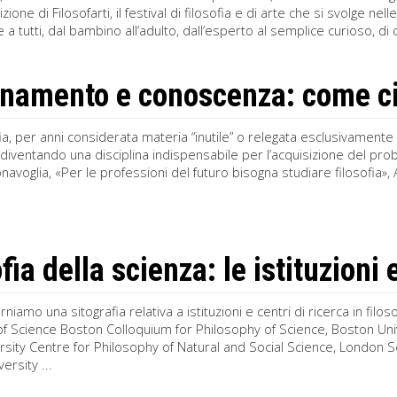
dizione di Filosofarti, il festival di filosofia e di arte che si svolge ne
 tutti, dal bambino all’adulto, dall’esperto al semplice curioso, di co
namento e conoscenza: come ci a
ofia, per anni considerata materia “inutile” o relegata esclusivamente 
diventando una disciplina indispensabile per l’acquisizione del pro
navoglia, «Per le professioni del futuro bisogna studiare filosofia», A
fia della scienza: le istituzioni e
rniamo una sitografia relativa a istituzioni e centri di ricerca in filo
f Science Boston Colloquium for Philosophy of Science, Boston Univ
sity Centre for Philosophy of Natural and Social Science, London 
ersity ...