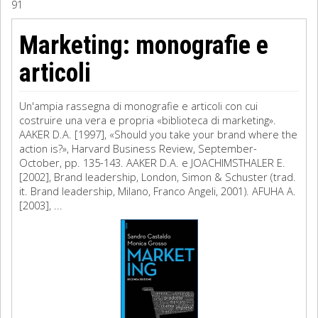
91
Sociologia
Marketing: monografie e
Filosofia
articoli
Storia
Un'ampia rassegna di monografie e articoli con cui
costruire una vera e propria «biblioteca di marketing».
Matematica
AAKER D.A. [1997], «Should you take your brand where the
action is?», Harvard Business Review, September-
Diritto
October, pp. 135-143. AAKER D.A. e JOACHIMSTHALER E.
[2002], Brand leadership, London, Simon & Schuster (trad.
it. Brand leadership, Milano, Franco Angeli, 2001). AFUHA A.
[2003], ...