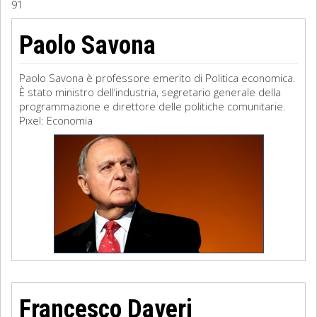
91
Sociologia
Paolo Savona
Filosofia
Paolo Savona è professore emerito di Politica economica.
Storia
È stato ministro dell’industria, segretario generale della
programmazione e dire­ttore delle politiche comunitarie.
Pixel: Economia
Matematica
Diritto
Francesco Daveri