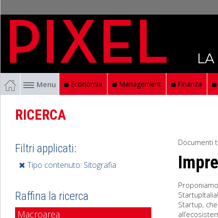
LA
Menu
Economia
Management
Finanza
RICERCA
Documenti t
Filtri applicati:
Impre
Tipo contenuto: Sitografia
Proponiamo u
Raffina la ricerca
StartupItali
Startup, che
Macroarea
all’ecosistem