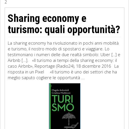
2
Sociologia
Sharing economy e
Filosofia
turismo: quali opportunità?
Storia
La sharing economy ha rivoluzionato in pochi anni mobilità
e turismo, il nostro modo di spostarci e viaggiare. Lo
Matematica
testimoniano i numeri delle due realtà simbolo: Uber [..] e
Airbnb […]. «Il turismo ai tempi della sharing economy: il
Diritto
caso Airbnb», Reportage (Radio24), 18 dicembre 2016 La
risposta in un Pixel «Il turismo è uno dei settori che ha
meglio saputo cogliere le opportunità ...