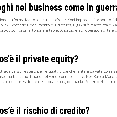
eghi nel business come in guerr
ne ha formalizzato le accuse: «Restrizioni imposte ai produttori d
bile». Secondo il documento di Bruxelles, Big G si è macchiata di «
produttori di smartphone e tablet Android e agli operatori di telefo
s'è il private equity?
 strada verso l’estero per le quattro banche fallite e salvate con il sac
sistema bancario italiano nel Fondo di risoluzione. Per Banca March
 tavolo del presidente delle quattro «good bank» Roberto Nicastro un
s’è il rischio di credito?