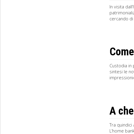
In visita dal
patrimoniali
cercando di f
Come 
Custodia in
sintesi le n
impressioni»
A che
Tra quindici 
L’home banki