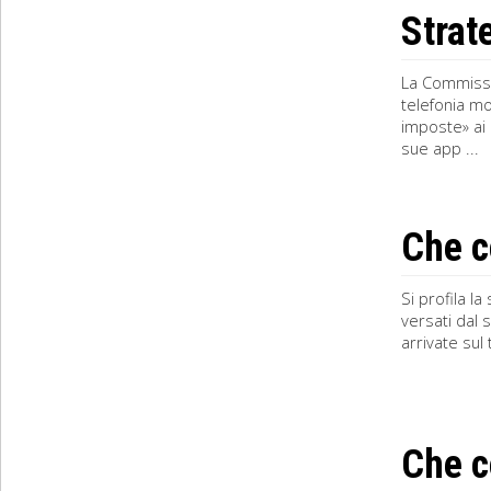
Strat
La Commissio
telefonia mo
imposte» ai 
sue app ...
Che co
Si profila la
versati dal 
arrivate sul
Che co