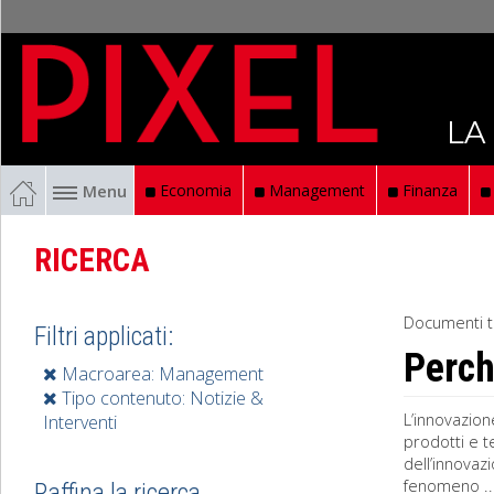
LA
Menu
Economia
Management
Finanza
RICERCA
Documenti t
Filtri applicati:
Perch
Macroarea: Management
Tipo contenuto: Notizie &
L’innovazion
Interventi
prodotti e 
dell’innovaz
fenomeno ..
Raffina la ricerca