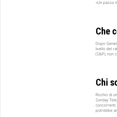
«Un passo ne
Che c
Dopo General
livello del 
(S&P), non co
Chi s
Rischio di u
Sunday Teleg
concorrenti.
potrebbe arr