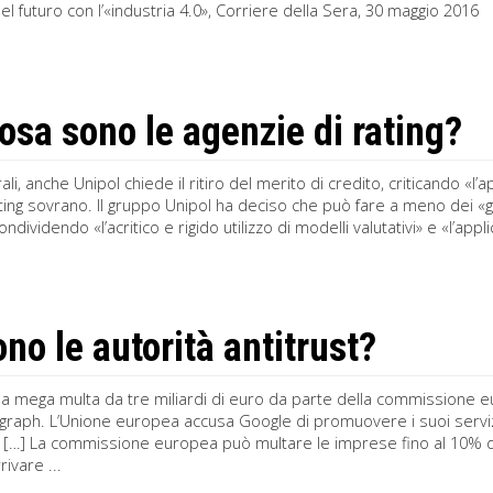
l futuro con l’«industria 4.0», Corriere della Sera, 30 maggio 2016 
osa sono le agenzie di rating?
i, anche Unipol chiede il ritiro del merito di credito, criticando «l’
rating sovrano. Il gruppo Unipol ha deciso che può fare a meno dei «
ndividendo «l’acritico e rigido utilizzo di modelli valutativi» e «l’appl
ono le autorità antitrust?
na mega multa da tre miliardi di euro da parte della commissione e
raph. L’Unione europea accusa Google di promuovere i suoi servizi 
 […] La commissione europea può multare le imprese fino al 10% de
ivare ...