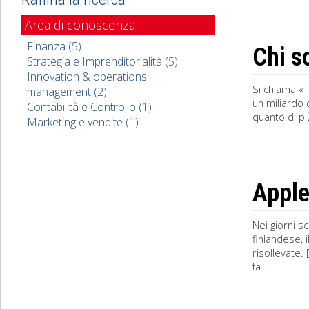
Area di conoscenza
Finanza (5)
Chi s
Strategia e Imprenditorialità (5)
Innovation & operations
Si chiama «T
management (2)
un miliardo 
Contabilità e Controllo (1)
quanto di più
Marketing e vendite (1)
Apple 
Nei giorni s
finlandese, 
risollevate.
fa ...