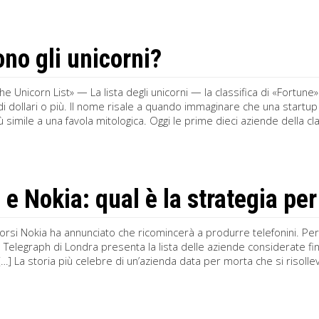
ono gli unicorni?
he Unicorn List» — La lista degli unicorni — la classifica di «Fortu
di dollari o più. Il nome risale a quando immaginare che una startup 
 simile a una favola mitologica. Oggi le prime dieci aziende della clas
e Nokia: qual è la strategia per
corsi Nokia ha annunciato che ricomincerà a produrre telefonini. Pe
il Telegraph di Londra presenta la lista delle aziende considerate 
 […] La storia più celebre di un’azienda data per morta che si risoll