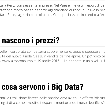
l’Italia Renzi con sessanta imprese. Nel Paese, rileva un report di Sace
zzazione molto basso rispetto agli standard europei e un livello pre
are Sace, l’agenzia controllata da Cdp specializzata in credito all’exp
nascono i prezzi?
 pelle incorporata con batteria supplementare, peso e spessore rid
ovità del nuovo Kindle Oasis, in vendita da fine aprile. Un po’ poco 
, www.altroconsumo.it, 19 aprile 2016 La risposta in un pixel «Un 
 cosa servono i Big Data?
anni la rivoluzione fintech nelle banche avrà avuto un effetto “disrupti
ng ci dirà come investire i risparmi monitorando i nostri bonifici sfr