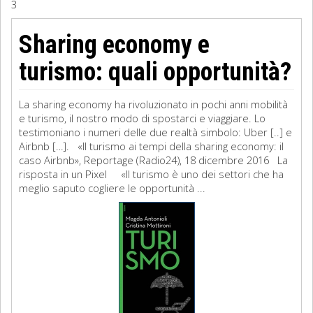
3
Sociologia
Sharing economy e
Filosofia
turismo: quali opportunità?
Storia
La sharing economy ha rivoluzionato in pochi anni mobilità
e turismo, il nostro modo di spostarci e viaggiare. Lo
Matematica
testimoniano i numeri delle due realtà simbolo: Uber [..] e
Airbnb […]. «Il turismo ai tempi della sharing economy: il
Diritto
caso Airbnb», Reportage (Radio24), 18 dicembre 2016 La
risposta in un Pixel «Il turismo è uno dei settori che ha
meglio saputo cogliere le opportunità ...