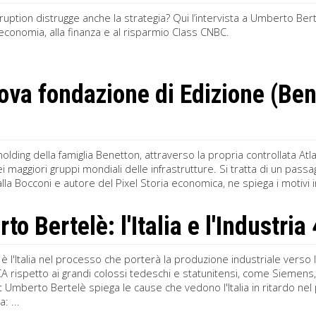
isruption distrugge anche la strategia? Qui l’intervista a Umberto Ber
’economia, alla finanza e al risparmio Class CNBC.
ova fondazione di Edizione (Be
 holding della famiglia Benetton, attraverso la propria controllata A
ei maggiori gruppi mondiali delle infrastrutture. Si tratta di un pass
la Bocconi e autore del Pixel Storia economica, ne spiega i motivi in
o Bertelè: l'Italia e l'Industria
è l'Italia nel processo che porterà la produzione industriale verso
A rispetto ai grandi colossi tedeschi e statunitensi, come Siemens
i.it Umberto Bertelè spiega le cause che vedono l'Italia in ritardo ne
: ...