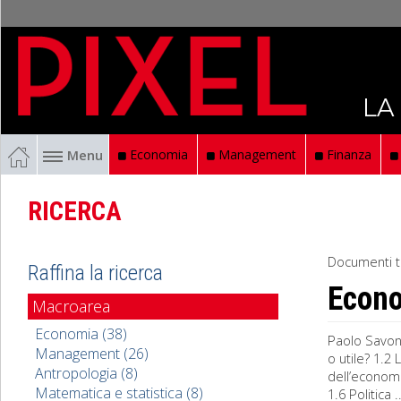
LA
Menu
Economia
Management
Finanza
RICERCA
Documenti t
Raffina la ricerca
Econ
Macroarea
Economia (38)
Paolo Savon
Management (26)
o utile? 1.2
Antropologia (8)
dell’economi
Matematica e statistica (8)
1.6 Politica ..