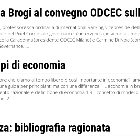
a Brogi al convegno ODCEC sul
, professoressa ordinaria di International Banking, vicepreside dell
ice del Pixel Corporate governance, è intervenuta, insieme a Umbe
rcella Caradonna (presidente ODCEC Milano) e Carmine Di Noia (com
overnance. ...
ipi di economia
lore che diamo al tempo libero è così importante in economia? Jame
una guida per principianti ma con una differenza 1 L'economia in br
o razionale e definizione di economia 1.3 Il concetto di modello 
ni 2 ...
za: bibliografia ragionata