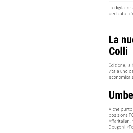
La digital d
dedicato all
La nu
Colli
Edizione, la
vita a uno d
economica al
Umbert
A che punto 
posiziona FC
Affaritalian
Deugeni, «Fca