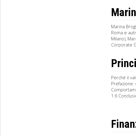
Marin
Marina Brogi
Roma e autr
Milano), Ma
Corporate G
Princ
Perché il va
Prefazione: 
Comportament
1.6 Conclusio
Finan