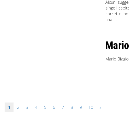
Alcuni sugge
singoli capi
corretto in
una ...
Mario
Mario Biagio
1
2
3
4
5
6
7
8
9
10
»