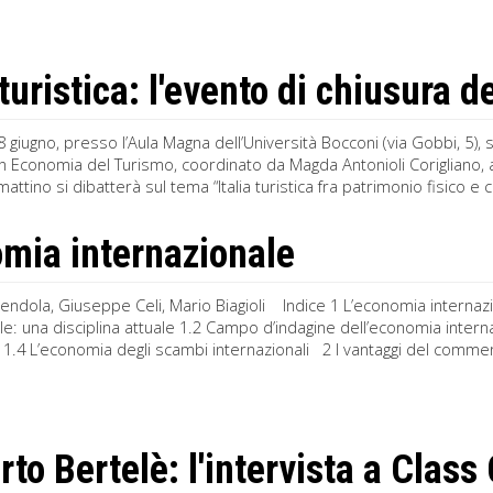
 turistica: l'evento di chiusura 
 giugno, presso l’Aula Magna dell’Università Bocconi (via Gobbi, 5), s
n Economia del Turismo, coordinato da Magda Antonioli Corigliano, au
attino si dibatterà sul tema “Italia turistica fra patrimonio fisico e c
mia internazionale
endola, Giuseppe Celi, Mario Biagioli Indice 1 L’economia internaz
le: una disciplina attuale 1.2 Campo d’indagine dell’economia interna
ati 1.4 L’economia degli scambi internazionali 2 I vantaggi del commerc
to Bertelè: l'intervista a Clas