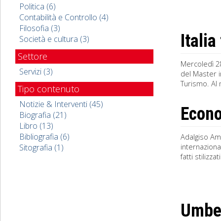
Politica (6)
Contabilità e Controllo (4)
Filosofia (3)
Italia
Società e cultura (3)
Settore
Mercoledì 28
Servizi (3)
del Master i
Turismo. Al m
Tipo contenuto
Notizie & Interventi (45)
Econo
Biografia (21)
Libro (13)
Bibliografia (6)
Adalgiso Am
internaziona
Sitografia (1)
fatti stilizz
Umber