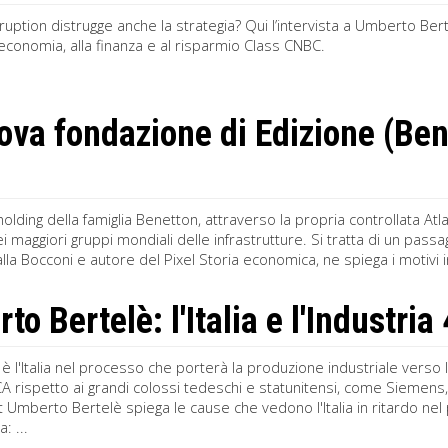
isruption distrugge anche la strategia? Qui l’intervista a Umberto Ber
’economia, alla finanza e al risparmio Class CNBC.
ova fondazione di Edizione (Be
 holding della famiglia Benetton, attraverso la propria controllata A
ei maggiori gruppi mondiali delle infrastrutture. Si tratta di un pass
la Bocconi e autore del Pixel Storia economica, ne spiega i motivi in
o Bertelè: l'Italia e l'Industria
è l'Italia nel processo che porterà la produzione industriale verso
A rispetto ai grandi colossi tedeschi e statunitensi, come Siemens
i.it Umberto Bertelè spiega le cause che vedono l'Italia in ritardo ne
: ...