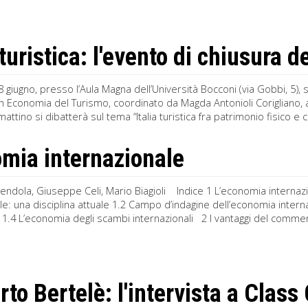
 turistica: l'evento di chiusura 
 giugno, presso l’Aula Magna dell’Università Bocconi (via Gobbi, 5), s
n Economia del Turismo, coordinato da Magda Antonioli Corigliano, au
attino si dibatterà sul tema “Italia turistica fra patrimonio fisico e c
mia internazionale
endola, Giuseppe Celi, Mario Biagioli Indice 1 L’economia internaz
le: una disciplina attuale 1.2 Campo d’indagine dell’economia interna
ati 1.4 L’economia degli scambi internazionali 2 I vantaggi del commerc
to Bertelè: l'intervista a Clas