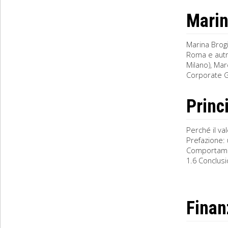
Marin
Marina Brogi
Roma e autr
Milano), Ma
Corporate G
Princ
Perché il va
Prefazione: 
Comportament
1.6 Conclusio
Finan