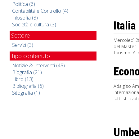
Politica (6)
Contabilità e Controllo (4)
Filosofia (3)
Italia
Società e cultura (3)
Settore
Mercoledì 28
Servizi (3)
del Master i
Turismo. Al m
Tipo contenuto
Notizie & Interventi (45)
Econo
Biografia (21)
Libro (13)
Bibliografia (6)
Adalgiso Am
internaziona
Sitografia (1)
fatti stilizz
Umber