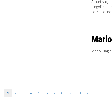
Alcuni sugge
singoli capi
corretto in
una ...
Mario
Mario Biagio
1
2
3
4
5
6
7
8
9
10
»