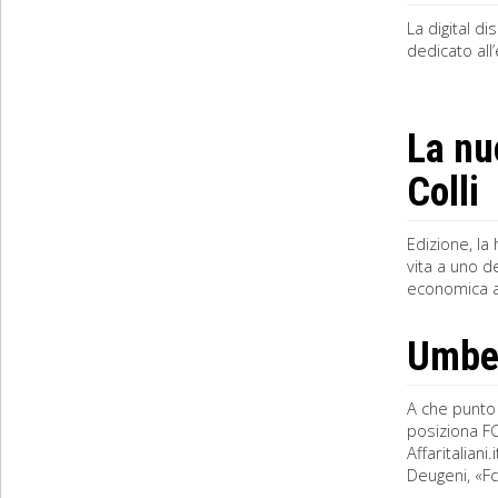
La digital d
dedicato all
La nu
Colli
Edizione, la
vita a uno d
economica al
Umbert
A che punto 
posiziona FC
Affaritalian
Deugeni, «Fca