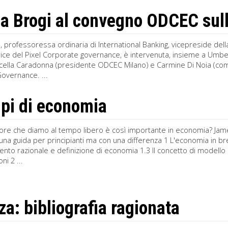
a Brogi al convegno ODCEC sul
, professoressa ordinaria di International Banking, vicepreside dell
ice del Pixel Corporate governance, è intervenuta, insieme a Umbe
rcella Caradonna (presidente ODCEC Milano) e Carmine Di Noia (com
overnance. ...
ipi di economia
lore che diamo al tempo libero è così importante in economia? Jame
una guida per principianti ma con una differenza 1 L'economia in br
o razionale e definizione di economia 1.3 Il concetto di modello 
ni 2 ...
za: bibliografia ragionata