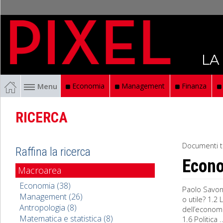
LA
Menu
Economia
Management
Finanza
RICERCA
Documenti t
Raffina la ricerca
Econ
Macroarea
Economia (38)
Paolo Savon
Management (26)
o utile? 1.2
Antropologia (8)
dell’economi
Matematica e statistica (8)
1.6 Politica ..