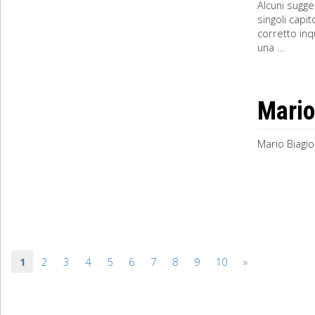
Alcuni sugge
singoli capi
corretto in
una ...
Mario
Mario Biagio
1
2
3
4
5
6
7
8
9
10
»