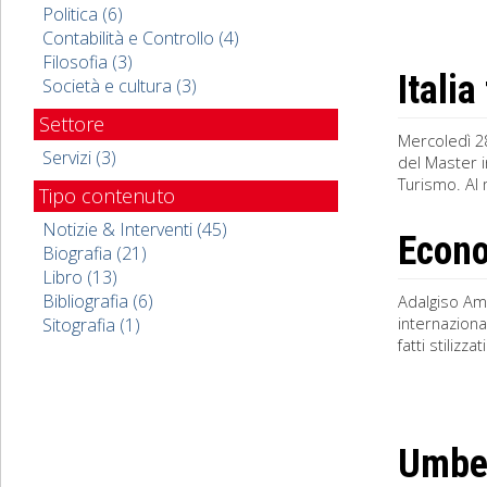
Politica (6)
Contabilità e Controllo (4)
Filosofia (3)
Italia
Società e cultura (3)
Settore
Mercoledì 28
Servizi (3)
del Master i
Turismo. Al m
Tipo contenuto
Notizie & Interventi (45)
Econo
Biografia (21)
Libro (13)
Bibliografia (6)
Adalgiso Am
internaziona
Sitografia (1)
fatti stilizz
Umber