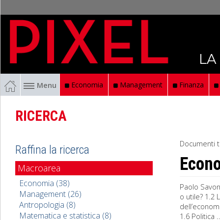
LA
Menu
Economia
Management
Finanza
RICERCA
Documenti t
Raffina la ricerca
Econ
Macroarea
Economia (38)
Paolo Savon
Management (26)
o utile? 1.2
Antropologia (8)
dell’economi
Matematica e statistica (8)
1.6 Politica ..