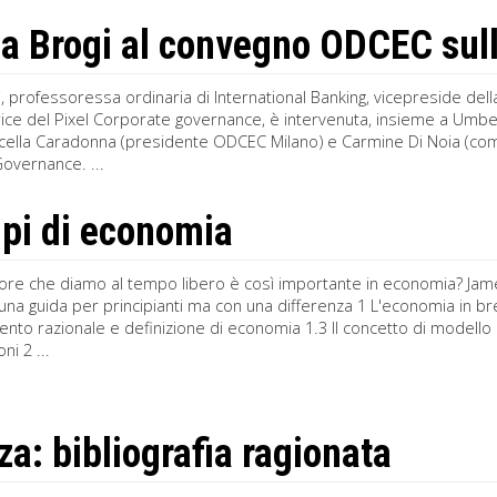
a Brogi al convegno ODCEC sul
, professoressa ordinaria di International Banking, vicepreside dell
ice del Pixel Corporate governance, è intervenuta, insieme a Umbe
rcella Caradonna (presidente ODCEC Milano) e Carmine Di Noia (com
overnance. ...
ipi di economia
lore che diamo al tempo libero è così importante in economia? Jame
una guida per principianti ma con una differenza 1 L'economia in br
o razionale e definizione di economia 1.3 Il concetto di modello 
ni 2 ...
za: bibliografia ragionata