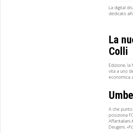
La digital d
dedicato all
La nu
Colli
Edizione, la
vita a uno d
economica al
Umbert
A che punto 
posiziona FC
Affaritalian
Deugeni, «Fca