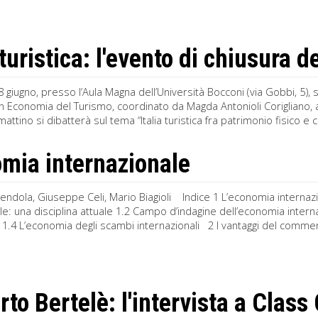
 turistica: l'evento di chiusura 
 giugno, presso l’Aula Magna dell’Università Bocconi (via Gobbi, 5), s
n Economia del Turismo, coordinato da Magda Antonioli Corigliano, au
attino si dibatterà sul tema “Italia turistica fra patrimonio fisico e c
mia internazionale
endola, Giuseppe Celi, Mario Biagioli Indice 1 L’economia internaz
le: una disciplina attuale 1.2 Campo d’indagine dell’economia interna
ati 1.4 L’economia degli scambi internazionali 2 I vantaggi del commerc
to Bertelè: l'intervista a Clas