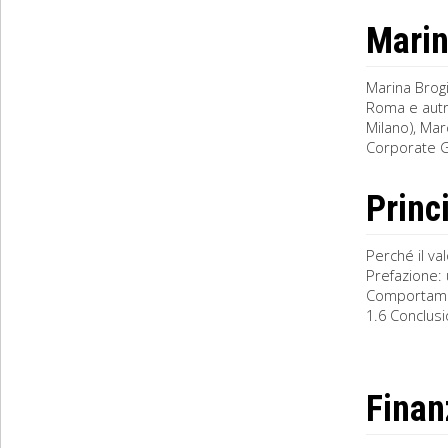
Marin
Marina Brogi
Roma e autr
Milano), Ma
Corporate G
Princ
Perché il va
Prefazione: 
Comportament
1.6 Conclusio
Finan