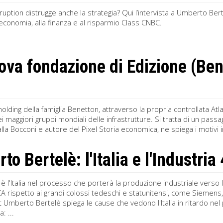
isruption distrugge anche la strategia? Qui l’intervista a Umberto Ber
’economia, alla finanza e al risparmio Class CNBC.
ova fondazione di Edizione (Be
 holding della famiglia Benetton, attraverso la propria controllata A
ei maggiori gruppi mondiali delle infrastrutture. Si tratta di un pass
la Bocconi e autore del Pixel Storia economica, ne spiega i motivi in
o Bertelè: l'Italia e l'Industria
è l'Italia nel processo che porterà la produzione industriale verso
A rispetto ai grandi colossi tedeschi e statunitensi, come Siemens
i.it Umberto Bertelè spiega le cause che vedono l'Italia in ritardo ne
: ...