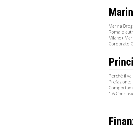
Marin
Marina Brogi
Roma e autr
Milano), Ma
Corporate G
Princ
Perché il va
Prefazione: 
Comportament
1.6 Conclusio
Finan