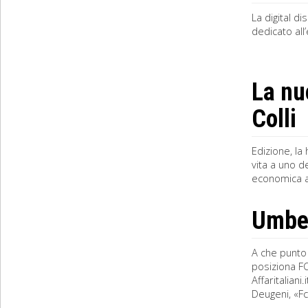
La digital d
dedicato all
La nu
Colli
Edizione, la
vita a uno d
economica al
Umbert
A che punto 
posiziona FC
Affaritalian
Deugeni, «Fca