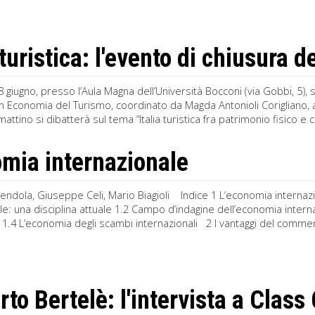
 turistica: l'evento di chiusura 
 giugno, presso l’Aula Magna dell’Università Bocconi (via Gobbi, 5), s
n Economia del Turismo, coordinato da Magda Antonioli Corigliano, au
attino si dibatterà sul tema “Italia turistica fra patrimonio fisico e c
mia internazionale
endola, Giuseppe Celi, Mario Biagioli Indice 1 L’economia internaz
le: una disciplina attuale 1.2 Campo d’indagine dell’economia interna
ati 1.4 L’economia degli scambi internazionali 2 I vantaggi del commerc
to Bertelè: l'intervista a Clas