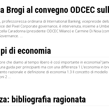
a Brogi al convegno ODCEC sul
, professoressa ordinaria di International Banking, vicepreside dell
ice del Pixel Corporate governance, è intervenuta, insieme a Umbe
rcella Caradonna (presidente ODCEC Milano) e Carmine Di Noia (com
overnance. ...
ipi di economia
lore che diamo al tempo libero è così importante in economia? Jame
una guida per principianti ma con una differenza 1 L'economia in br
o razionale e definizione di economia 1.3 Il concetto di modello 
ni 2 ...
za: bibliografia ragionata