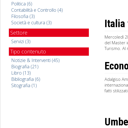
Politica (6)
Contabilità e Controllo (4)
Filosofia (3)
Italia
Società e cultura (3)
Settore
Mercoledì 28
Servizi (3)
del Master i
Turismo. Al m
Tipo contenuto
Notizie & Interventi (45)
Econo
Biografia (21)
Libro (13)
Bibliografia (6)
Adalgiso Am
internaziona
Sitografia (1)
fatti stilizz
Umber