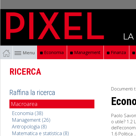
LA
Menu
Economia
Management
Finanza
RICERCA
Documenti t
Raffina la ricerca
Econ
Macroarea
Economia (38)
Paolo Savon
Management (26)
o utile? 1.2
Antropologia (8)
dell’economi
Matematica e statistica (8)
1.6 Politica ..