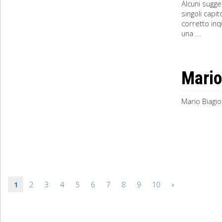
Alcuni sugge
singoli capi
corretto in
una ...
Mario
Mario Biagio
1
2
3
4
5
6
7
8
9
10
»