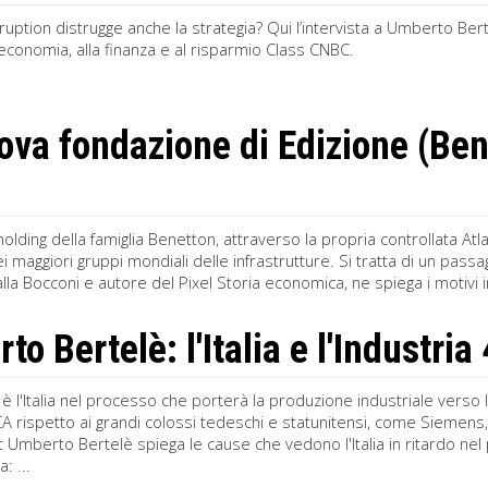
isruption distrugge anche la strategia? Qui l’intervista a Umberto Ber
’economia, alla finanza e al risparmio Class CNBC.
ova fondazione di Edizione (Be
 holding della famiglia Benetton, attraverso la propria controllata A
ei maggiori gruppi mondiali delle infrastrutture. Si tratta di un pass
la Bocconi e autore del Pixel Storia economica, ne spiega i motivi in
o Bertelè: l'Italia e l'Industria
è l'Italia nel processo che porterà la produzione industriale verso
A rispetto ai grandi colossi tedeschi e statunitensi, come Siemens
i.it Umberto Bertelè spiega le cause che vedono l'Italia in ritardo ne
: ...