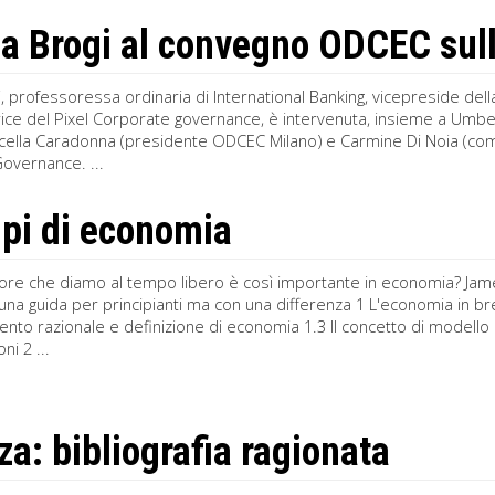
a Brogi al convegno ODCEC sul
, professoressa ordinaria di International Banking, vicepreside dell
ice del Pixel Corporate governance, è intervenuta, insieme a Umbe
rcella Caradonna (presidente ODCEC Milano) e Carmine Di Noia (com
overnance. ...
ipi di economia
lore che diamo al tempo libero è così importante in economia? Jame
una guida per principianti ma con una differenza 1 L'economia in br
o razionale e definizione di economia 1.3 Il concetto di modello 
ni 2 ...
za: bibliografia ragionata