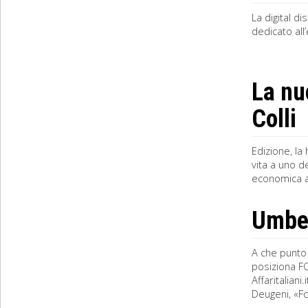
La digital d
dedicato all
La nu
Colli
Edizione, la
vita a uno d
economica al
Umbert
A che punto 
posiziona FC
Affaritalian
Deugeni, «Fca