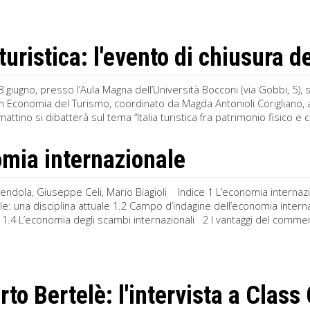
 turistica: l'evento di chiusura 
 giugno, presso l’Aula Magna dell’Università Bocconi (via Gobbi, 5), s
n Economia del Turismo, coordinato da Magda Antonioli Corigliano, au
attino si dibatterà sul tema “Italia turistica fra patrimonio fisico e c
mia internazionale
endola, Giuseppe Celi, Mario Biagioli Indice 1 L’economia internaz
le: una disciplina attuale 1.2 Campo d’indagine dell’economia interna
ati 1.4 L’economia degli scambi internazionali 2 I vantaggi del commerc
to Bertelè: l'intervista a Clas