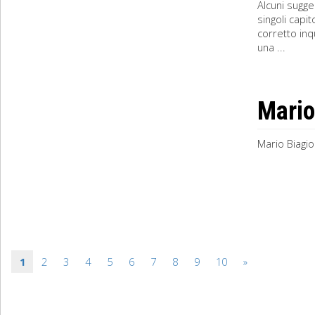
Alcuni sugge
singoli capi
corretto in
una ...
Mario
Mario Biagio
1
2
3
4
5
6
7
8
9
10
»