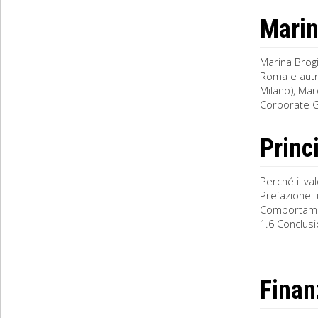
Marin
Marina Brogi
Roma e autr
Milano), Ma
Corporate G
Princ
Perché il va
Prefazione: 
Comportament
1.6 Conclusio
Finan