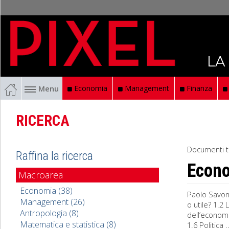
LA
Menu
Economia
Management
Finanza
RICERCA
Documenti t
Raffina la ricerca
Econ
Macroarea
Economia (38)
Paolo Savon
Management (26)
o utile? 1.2
Antropologia (8)
dell’economi
Matematica e statistica (8)
1.6 Politica ..