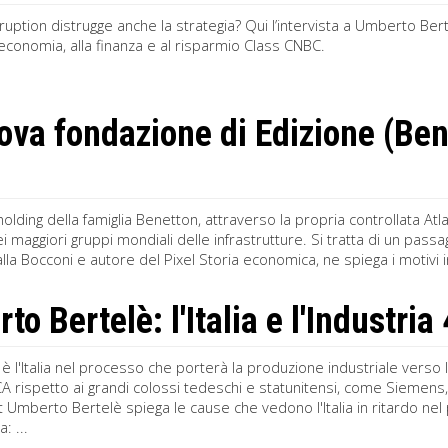
isruption distrugge anche la strategia? Qui l’intervista a Umberto Ber
’economia, alla finanza e al risparmio Class CNBC.
ova fondazione di Edizione (Be
 holding della famiglia Benetton, attraverso la propria controllata A
ei maggiori gruppi mondiali delle infrastrutture. Si tratta di un pass
la Bocconi e autore del Pixel Storia economica, ne spiega i motivi in
o Bertelè: l'Italia e l'Industria
è l'Italia nel processo che porterà la produzione industriale verso
A rispetto ai grandi colossi tedeschi e statunitensi, come Siemens
i.it Umberto Bertelè spiega le cause che vedono l'Italia in ritardo ne
: ...