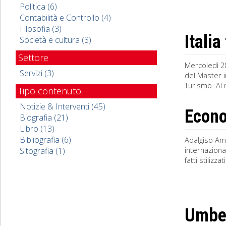
Politica (6)
Contabilità e Controllo (4)
Filosofia (3)
Italia
Società e cultura (3)
Settore
Mercoledì 28
Servizi (3)
del Master i
Turismo. Al m
Tipo contenuto
Notizie & Interventi (45)
Econo
Biografia (21)
Libro (13)
Bibliografia (6)
Adalgiso Am
internaziona
Sitografia (1)
fatti stilizz
Umber