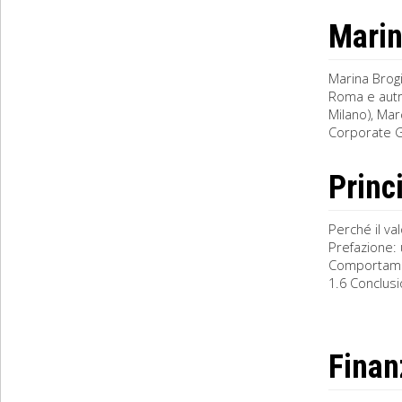
Marin
Marina Brogi
Roma e autr
Milano), Ma
Corporate G
Princ
Perché il va
Prefazione: 
Comportament
1.6 Conclusio
Finan