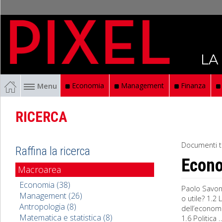
LA
Menu
Economia
Management
Finanza
RICERCA
Documenti t
Raffina la ricerca
Econ
Macroarea
Economia (38)
Paolo Savon
Management (26)
o utile? 1.2
Antropologia (8)
dell’economi
Matematica e statistica (8)
1.6 Politica ..