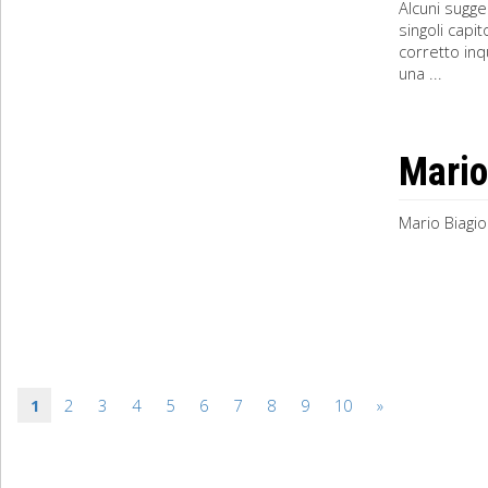
Alcuni sugge
singoli capi
corretto in
una ...
Mario
Mario Biagio
1
2
3
4
5
6
7
8
9
10
»