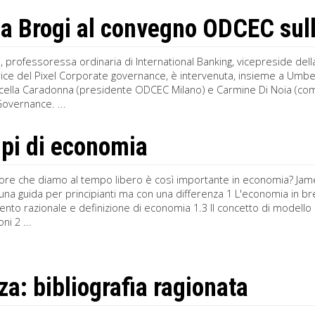
a Brogi al convegno ODCEC sul
, professoressa ordinaria di International Banking, vicepreside dell
ice del Pixel Corporate governance, è intervenuta, insieme a Umbe
rcella Caradonna (presidente ODCEC Milano) e Carmine Di Noia (com
overnance. ...
ipi di economia
lore che diamo al tempo libero è così importante in economia? Jame
una guida per principianti ma con una differenza 1 L'economia in br
o razionale e definizione di economia 1.3 Il concetto di modello 
ni 2 ...
za: bibliografia ragionata