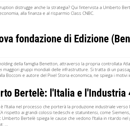
isruption distrugge anche la strategia? Qui l’intervista a Umberto Ber
’economia, alla finanza e al risparmio Class CNBC.
ova fondazione di Edizione (Be
 holding della famiglia Benetton, attraverso la propria controllata A
ei maggiori gruppi mondiali delle infrastrutture. Si tratta di un pass
la Bocconi e autore del Pixel Storia economica, ne spiega i motivi in
o Bertelè: l'Italia e l'Industria
è l'Italia nel processo che porterà la produzione industriale verso
A rispetto ai grandi colossi tedeschi e statunitensi, come Siemens
i.it Umberto Bertelè spiega le cause che vedono l'Italia in ritardo ne
: ...