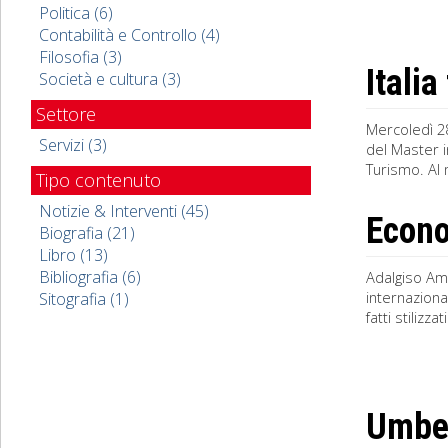
Politica (6)
Contabilità e Controllo (4)
Filosofia (3)
Italia
Società e cultura (3)
Settore
Mercoledì 28
Servizi (3)
del Master i
Turismo. Al m
Tipo contenuto
Notizie & Interventi (45)
Econo
Biografia (21)
Libro (13)
Bibliografia (6)
Adalgiso Am
internaziona
Sitografia (1)
fatti stilizz
Umber