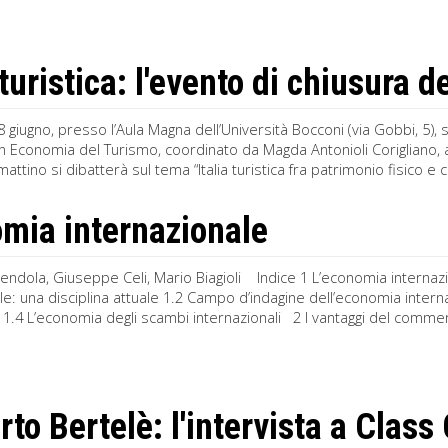
 turistica: l'evento di chiusura 
 giugno, presso l’Aula Magna dell’Università Bocconi (via Gobbi, 5), s
n Economia del Turismo, coordinato da Magda Antonioli Corigliano, au
attino si dibatterà sul tema “Italia turistica fra patrimonio fisico e c
mia internazionale
endola, Giuseppe Celi, Mario Biagioli Indice 1 L’economia internaz
le: una disciplina attuale 1.2 Campo d’indagine dell’economia interna
ati 1.4 L’economia degli scambi internazionali 2 I vantaggi del commerc
to Bertelè: l'intervista a Clas