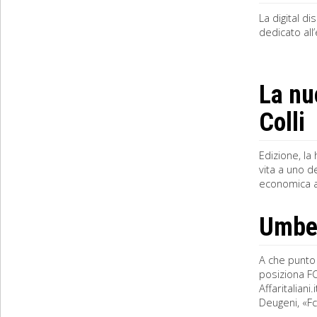
La digital d
dedicato all
La nu
Colli
Edizione, la
vita a uno d
economica al
Umbert
A che punto 
posiziona FC
Affaritalian
Deugeni, «Fca