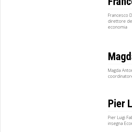
Franc
Francesco D
direttore de
economia
Magda
Magda Antoni
coordinatore
Pier L
Pier Luigi F
insegna Eco