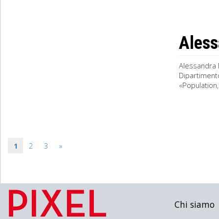
Aless
Alessandra 
Dipartimento
«Population
1
2
3
»
Chi siamo