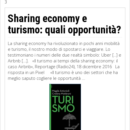
3
Sociologia
Sharing economy e
Filosofia
turismo: quali opportunità?
Storia
La sharing economy ha rivoluzionato in pochi anni mobilità
e turismo, il nostro modo di spostarci e viaggiare. Lo
Matematica
testimoniano i numeri delle due realtà simbolo: Uber [..] e
Airbnb […]. «Il turismo ai tempi della sharing economy: il
Diritto
caso Airbnb», Reportage (Radio24), 18 dicembre 2016 La
risposta in un Pixel «Il turismo è uno dei settori che ha
meglio saputo cogliere le opportunità ...